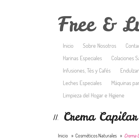
Free & L
Inicio
Sobre Nosotros
Conta
Harinas Especiales
Colaciones S
Infusiones, Tés y Cafés
Endulza
Leches Especiales
Máquinas par
Limpieza del Hogar e Higiene
Crema Capilar
Inicio
»
Cosméticos Naturales
»
Crema C