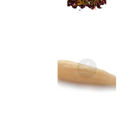
Lufa Natural
$5.990
Exfoliante Corpor...
No disponible