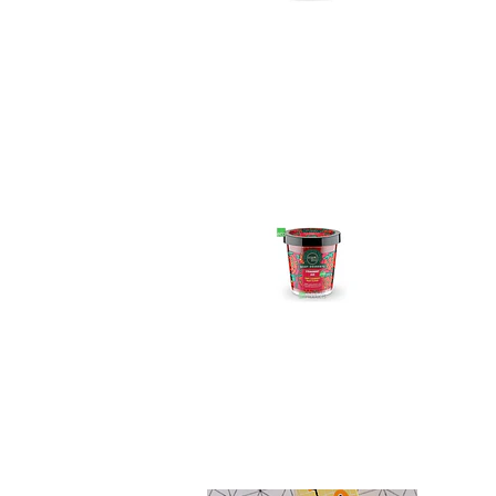
Exfoliante corpor...
$12.990
Crema Matico Pañal
No disponible