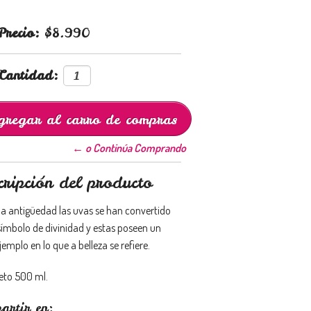
Precio:
$8.990
Cantidad:
← o Continúa Comprando
cripción del producto
la antigüedad las uvas se han convertido
símbolo de divinidad y estas poseen un
jemplo en lo que a belleza se refiere.
eto 500 ml.
artir en: