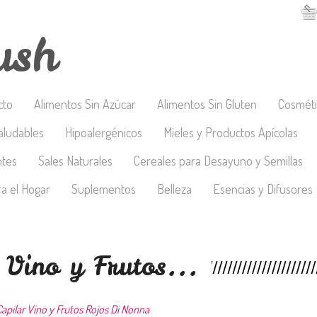
ush
cto
Alimentos Sin Azúcar
Alimentos Sin Gluten
Cosméti
aludables
Hipoalergénicos
Mieles y Productos Apícolas
ntes
Sales Naturales
Cereales para Desayuno y Semillas
a el Hogar
Suplementos
Belleza
Esencias y Difusores
 Vino y Frutos...
apilar Vino y Frutos Rojos Di Nonna