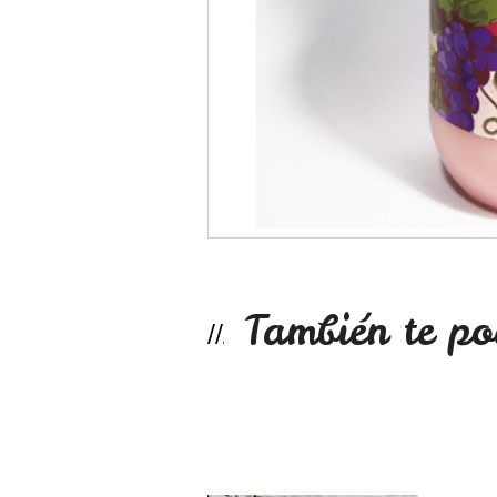
También te po
Aceite de ricino ...
No disponible