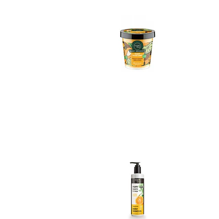
Gel de Ducha Man..
No disponible