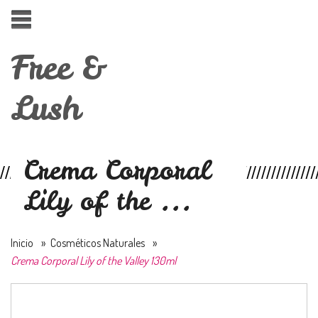
Free &
Lush
Crema Corporal
Lily of the ...
Inicio
»
Cosméticos Naturales
»
Crema Corporal Lily of the Valley 130ml