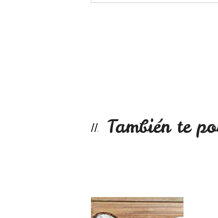
También te po
Coco rallado 250g
$2.990