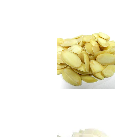
Almendras Laminad
$3.990
Coco Deshidratado..
$3.490