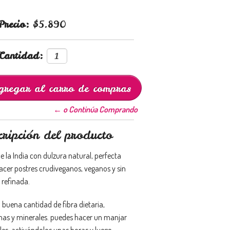
Precio:
$5.890
Cantidad:
← o Continúa Comprando
cripción del producto
e la India con dulzura natural, perfecta
acer postres crudiveganos, veganos y sin
 refinada.
 buena cantidad de fibra dietaria,
nas y minerales. puedes hacer un manjar
les, activándolos unas horas y luego