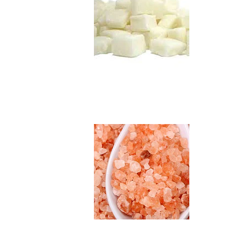
Sal Rosada del Hi..
$5.990