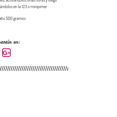
ándolos en la 123 o minipimer
eto 500 gramos
artir en: