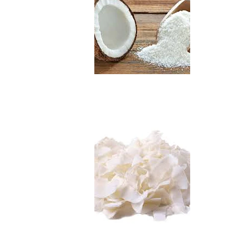
Chips de Coco Org..
$3.290