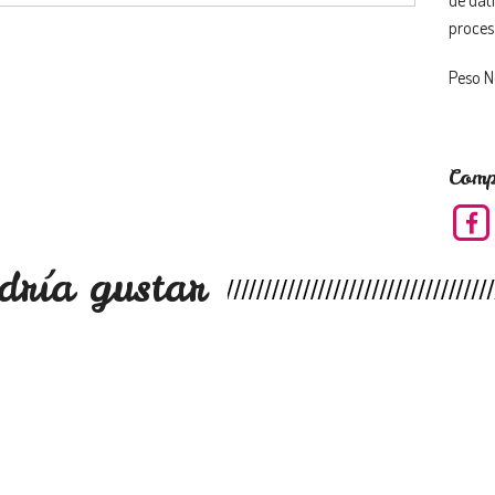
proces
Peso N
Comp
dría gustar