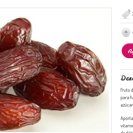
Des
Fruto d
para h
azúcar
Aporta
vitami
de dáti