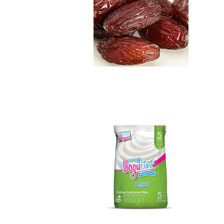
Yogustart Pro 8 C..
$5.990