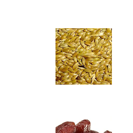
Alpiste en semill...
$4.990
Dátiles descoraza...
$5.890