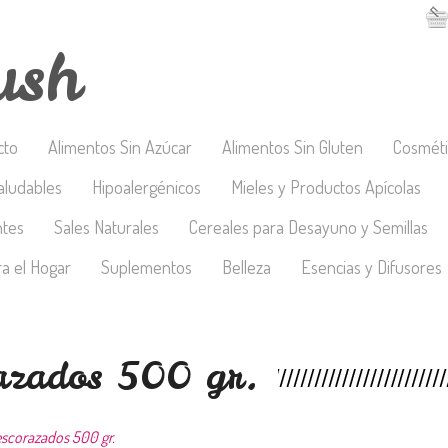
ush
cto
Alimentos Sin Azúcar
Alimentos Sin Gluten
Cosméti
aludables
Hipoalergénicos
Mieles y Productos Apícolas
ntes
Sales Naturales
Cereales para Desayuno y Semillas
a el Hogar
Suplementos
Belleza
Esencias y Difusores
razados 500 gr.
escorazados 500 gr.