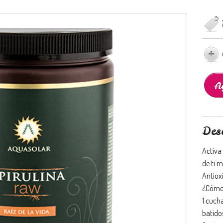
Des
Activa 
de ti 
Antiox
¿Cómo
1 cuch
batido