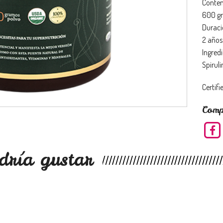
Conten
600 gr
Duraci
2 años 
Ingredi
Spirul
Certif
Comp
dría gustar