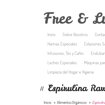
Free & L
Inicio
Sobre Nosotros
Conta
Harinas Especiales
Colaciones S
Infusiones, Tés y Cafés
Endulza
Leches Especiales
Máquinas par
Limpieza del Hogar e Higiene
Espirulina Ra
Inicio
»
Alimentos Orgánicos
»
Espiruli