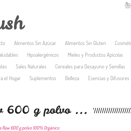
ush
cto
Alimentos Sin Azúcar
Alimentos Sin Gluten
Cosméti
aludables
Hipoalergénicos
Mieles y Productos Apícolas
ntes
Sales Naturales
Cereales para Desayuno y Semillas
a el Hogar
Suplementos
Belleza
Esencias y Difusores
w 600 g polvo ...
na Raw 600 g polvo 100% Orgánico