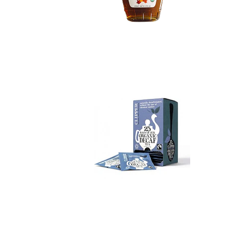
Té Negro Descafei...
No disponible
Aceite de Coco Or...
$16.990