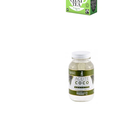
Aceite de coco 94...
No disponible
Colado Ama Frambu.
$890