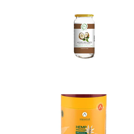
Hemp Proteina Ve...
$14.990