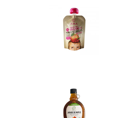
Syrup de Maple Be.
No disponible