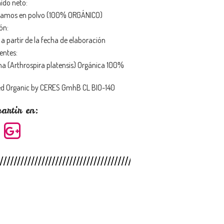
ido neto:
amos en polvo (100% ORGÁNICO)
ón:
a partir de la fecha de elaboración
entes:
ina (Arthrospira platensis) Orgánica 100%
ied Organic by CERES GmhB CL BIO-140
artir en: