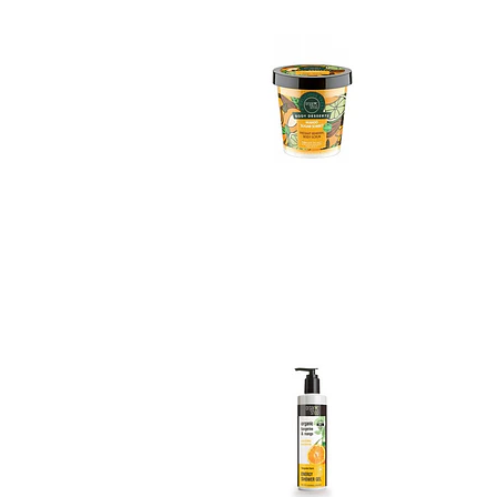
Gel de Ducha Man..
No disponible