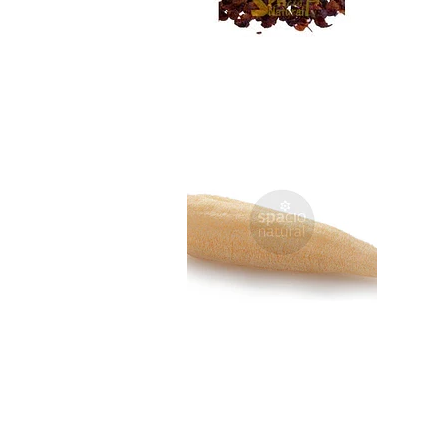
Lufa Natural
$5.990
Exfoliante Corpor...
No disponible