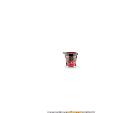
Exfoliante corpor...
$12.990
Crema Matico Pañal
No disponible