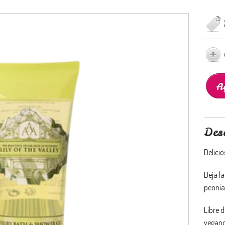
Des
Delicio
Deja l
peonía
Libre 
vegano