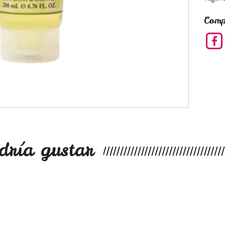
Comp
dría gustar