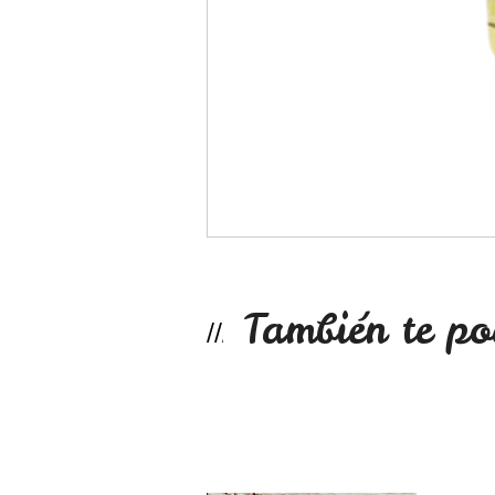
También te po
Aceite de ricino ...
No disponible