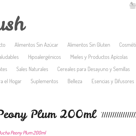
ush
cto
Alimentos Sin Azúcar
Alimentos Sin Gluten
Cosméti
aludables
Hipoalergénicos
Mieles y Productos Apícolas
ntes
Sales Naturales
Cereales para Desayuno y Semillas
a el Hogar
Suplementos
Belleza
Esencias y Difusores
 Peony Plum 200ml
Ducha Peony Plum 200ml