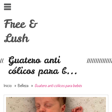
Free &
Lush
Guatero anti
cólicos para b...
Inicio
»
Belleza
»
Guatero anti cólicos para bebés