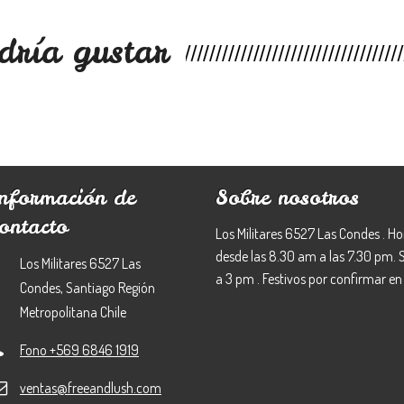
dría gustar
Información de
Sobre nosotros
ontacto
Los Militares 6527 Las Condes . Ho
desde las 8.30 am a las 7.30 pm.
Los Militares 6527 Las
a 3 pm . Festivos por confirmar en 
Condes, Santiago Región
Metropolitana Chile
Fono +569 6846 1919
ventas@freeandlush.com