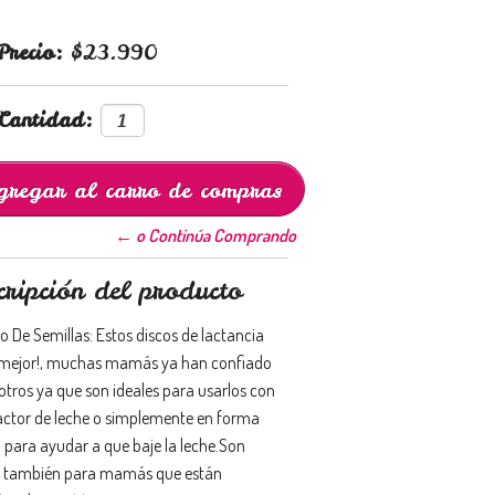
Precio:
$23.990
Cantidad:
← o Continúa Comprando
cripción del producto
o De Semillas: Estos discos de lactancia
 mejor!, muchas mamás ya han confiado
otros ya que son ideales para usarlos con
ractor de leche o simplemente en forma
a para ayudar a que baje la leche.Son
s también para mamás que están