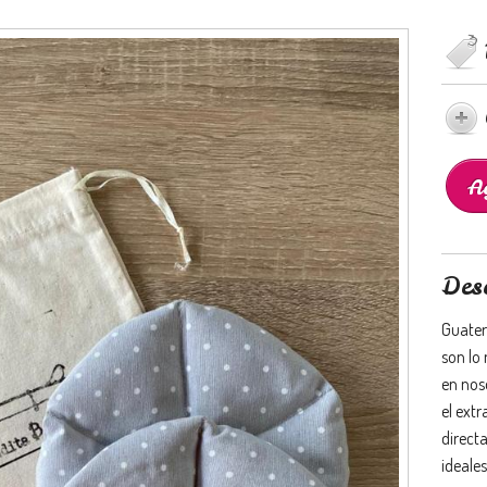
Des
Guater
son lo
en nos
el ext
direct
ideale