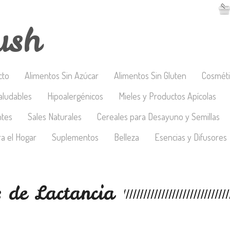
ush
cto
Alimentos Sin Azúcar
Alimentos Sin Gluten
Cosméti
aludables
Hipoalergénicos
Mieles y Productos Apícolas
ntes
Sales Naturales
Cereales para Desayuno y Semillas
a el Hogar
Suplementos
Belleza
Esencias y Difusores
 de Lactancia