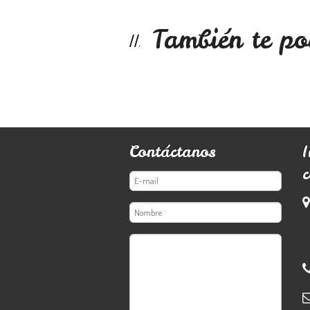
También te po
Contáctanos
c