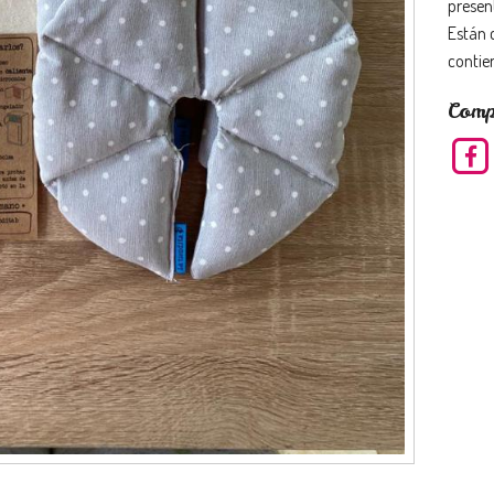
presen
Están 
contien
Comp