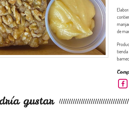
Elabor
contie
manjar
de manj
Produc
tienda
barnec
Comp
dría gustar