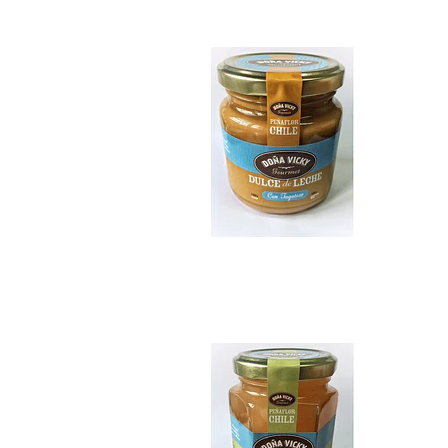
$7.990
Mermelada sin azú..
$7.990