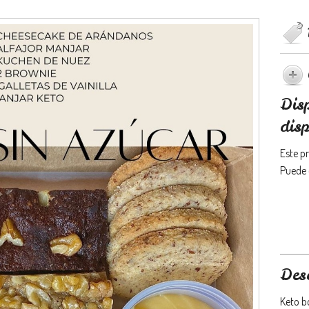
Dis
disp
Este p
Puede 
Des
Keto b