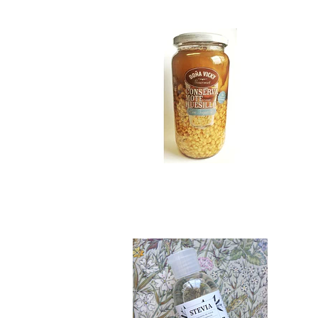
$9.990
Stevia Pura 65 ml..
$6.990