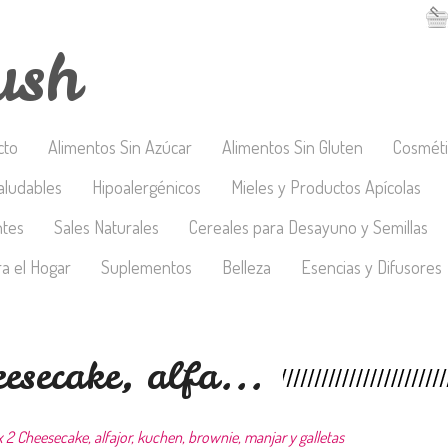
ush
cto
Alimentos Sin Azúcar
Alimentos Sin Gluten
Cosméti
aludables
Hipoalergénicos
Mieles y Productos Apícolas
ntes
Sales Naturales
Cereales para Desayuno y Semillas
a el Hogar
Suplementos
Belleza
Esencias y Difusores
esecake, alfa...
 2 Cheesecake, alfajor, kuchen, brownie, manjar y galletas