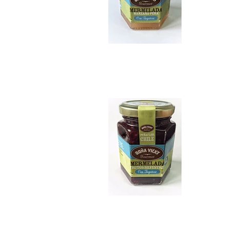
Mermelada de Frut..
$7.990
Mote con Huesillo...