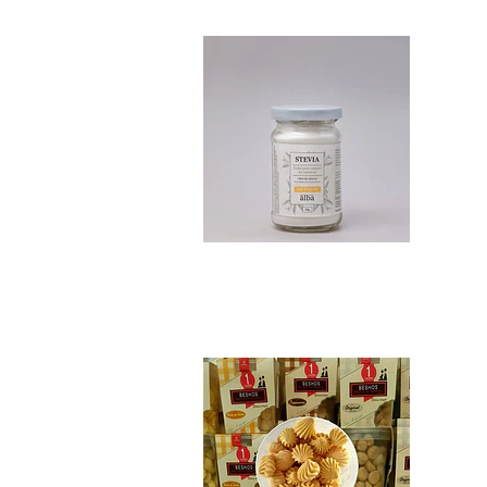
$10.990
Beshos Merenguito..
$4.190