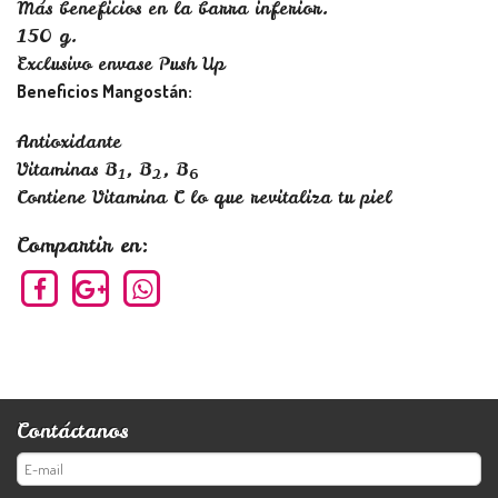
Más beneficios en la barra inferior.
150 g.
Exclusivo envase Push Up
Beneficios Mangostán:
Antioxidante
Vitaminas B
, B
, B
1
2
6
Contiene Vitamina C lo que revitaliza tu piel
Compartir en:
Contáctanos