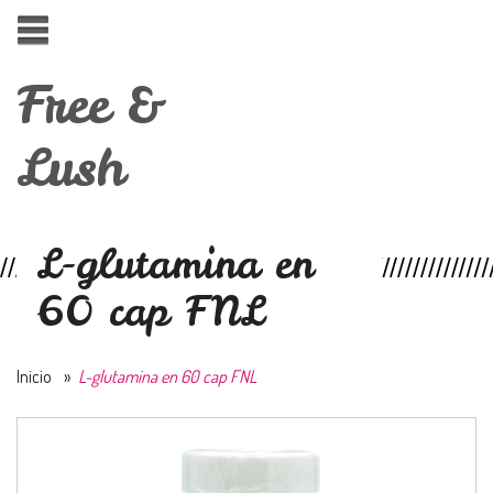
Free &
Lush
L-glutamina en
60 cap FNL
Inicio
»
L-glutamina en 60 cap FNL