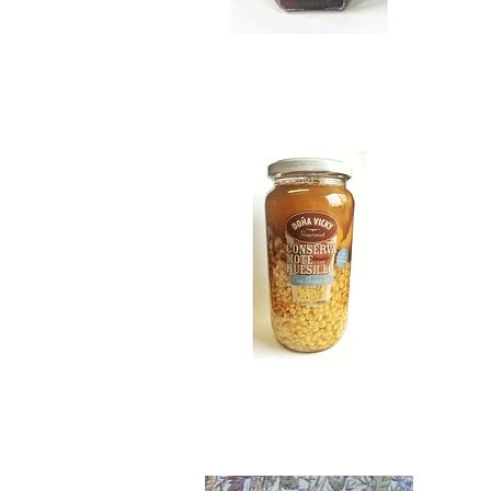
Mote con Huesillo...
$9.990
Stevia Pura 65 ml..
$6.990