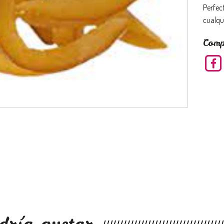
Perfec
cualqui
Comp
dría gustar