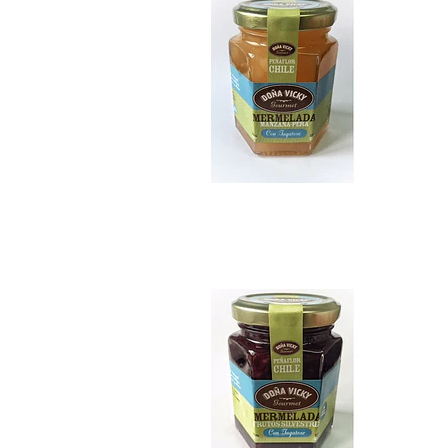
Mermelada de Frut..
$7.990