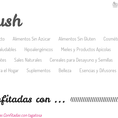
ush
cto
Alimentos Sin Azúcar
Alimentos Sin Gluten
Cosméti
aludables
Hipoalergénicos
Mieles y Productos Apícolas
ntes
Sales Naturales
Cereales para Desayuno y Semillas
a el Hogar
Suplementos
Belleza
Esencias y Difusores
fitadas con ...
as Confitadas con tagatosa