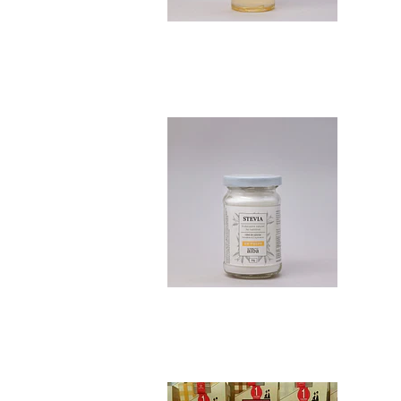
Stevia en polvo 5...
$10.990
Beshos Merenguito..
$4.190