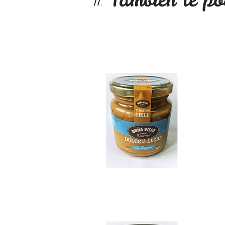
Dulce de leche si...
$7.990
Mermelada sin azú..
$7.990