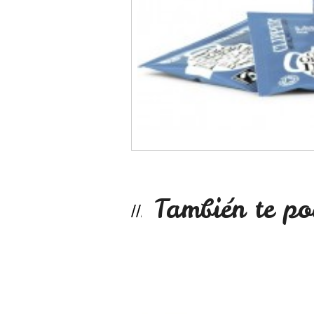
También te po
Maqui cápsulas
No disponible