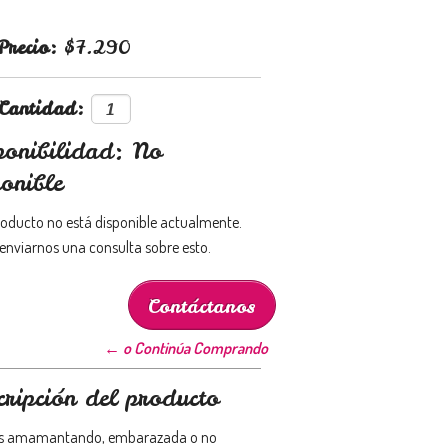
Precio:
$7.290
Cantidad:
ponibilidad: No
onible
roducto no está disponible actualmente.
enviarnos una consulta sobre esto.
Contáctanos
← o Continúa Comprando
cripción del producto
ás amamantando, embarazada o no