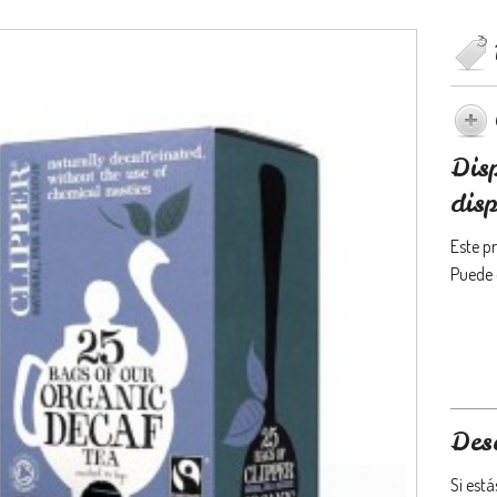
Dis
disp
Este p
Puede 
Des
Si est