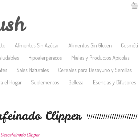
ush
cto
Alimentos Sin Azúcar
Alimentos Sin Gluten
Cosméti
aludables
Hipoalergénicos
Mieles y Productos Apícolas
ntes
Sales Naturales
Cereales para Desayuno y Semillas
a el Hogar
Suplementos
Belleza
Esencias y Difusores
afeinado Clipper
 Descafeinado Clipper