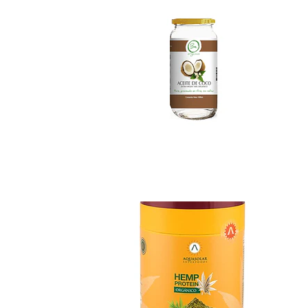
Hemp Proteina Ve...
$14.990