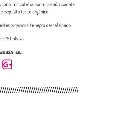
 consumir cafeína por tu presión cuidate
e exquisito tecito orgánico.
ientes orgánicos: te negro descafeinado.
ne 25 bolsitas
artir en: