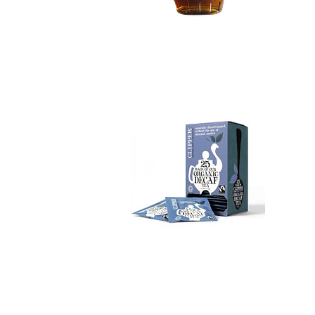
Té Negro Descafei...
No disponible
Aceite de Coco Or...
$16.990