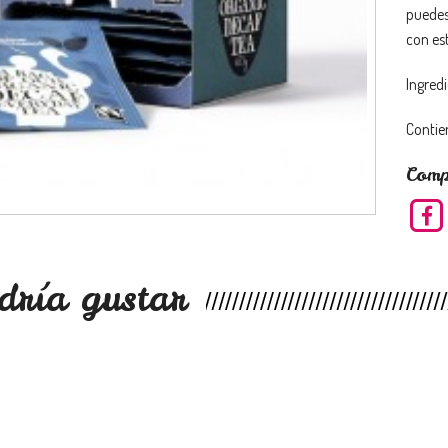
puedes
con est
Ingred
Contie
Comp
dría gustar