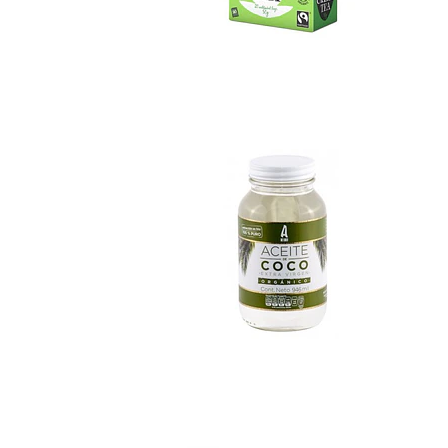
Aceite de coco 94...
No disponible
Colado Ama Frambu.
$890