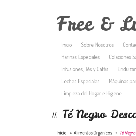
Free & L
Inicio
Sobre Nosotros
Conta
Harinas Especiales
Colaciones S
Infusiones, Tés y Cafés
Endulza
Leches Especiales
Máquinas par
Limpieza del Hogar e Higiene
Té Negro Desc
Inicio
»
Alimentos Orgánicos
»
Té Negro