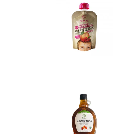
Syrup de Maple Be.
No disponible