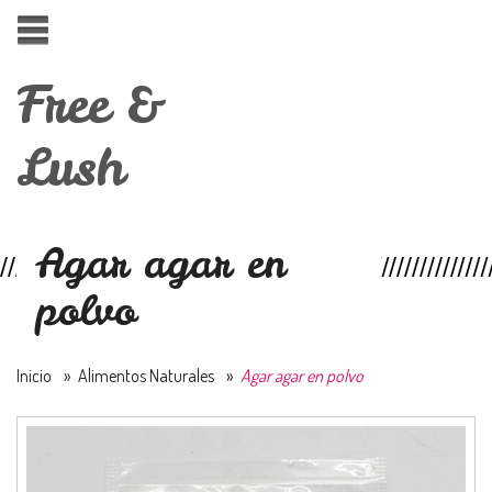
Free &
Lush
Agar agar en
polvo
Inicio
»
Alimentos Naturales
»
Agar agar en polvo