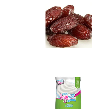
Yogustart Pro 8 C..
$5.990