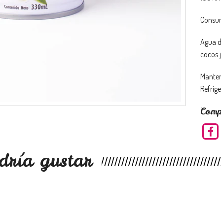
Consum
Agua d
cocos 
Manten
Refrige
Comp
dría gustar