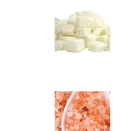
Sal Rosada del Hi..
$5.990