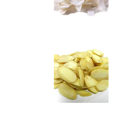
Almendras Laminad
$3.990
Coco Deshidratado..
$3.490