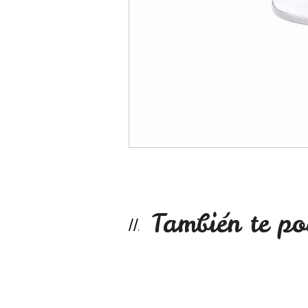
También te po
Coco rallado 250g
$2.990