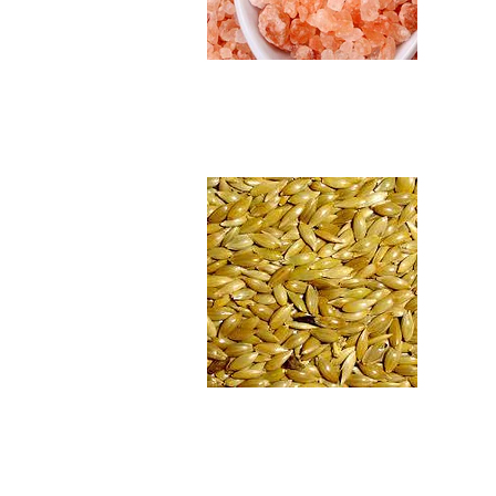
Alpiste en semill...
$4.990
Dátiles descoraza...
$5.890