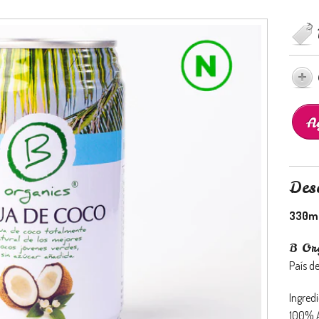
Des
330ml
B Or
País d
Ingredi
100% A