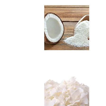
Chips de Coco Org..
$3.290