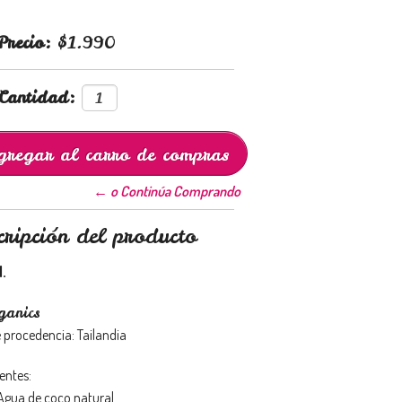
Precio:
$1.990
Cantidad:
← o Continúa Comprando
cripción del producto
.
ganics
e procedencia: Tailandia
entes:
gua de coco natural.