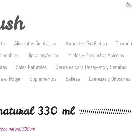
ush
cto
Alimentos Sin Azúcar
Alimentos Sin Gluten
Cosméti
aludables
Hipoalergénicos
Mieles y Productos Apícolas
ntes
Sales Naturales
Cereales para Desayuno y Semillas
a el Hogar
Suplementos
Belleza
Esencias y Difusores
natural 330 ml
coco natural 330 ml