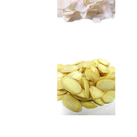
Almendras Laminad
$3.990
Coco Deshidratado..