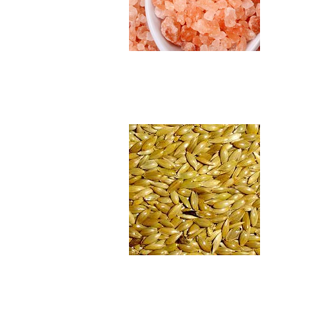
Alpiste en semill...
$4.990
Dátiles descoraza...