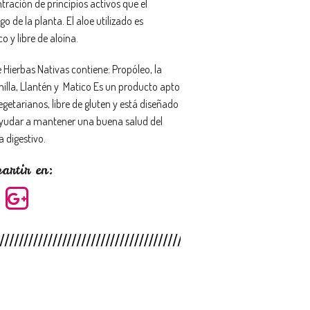
tración de principios activos que el
o de la planta. El aloe utilizado es
o y libre de aloína.
 Hierbas Nativas contiene: Propóleo, la
illa, Llantén y Matico Es un producto apto
getarianos, libre de gluten y está diseñado
yudar a mantener una buena salud del
a digestivo.
artir en: