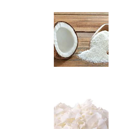
$2.990
Chips de Coco Org..
$3.290