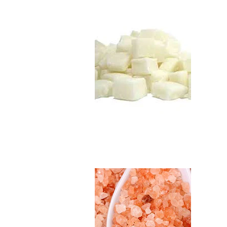
$3.490
Sal Rosada del Hi..
$5.990