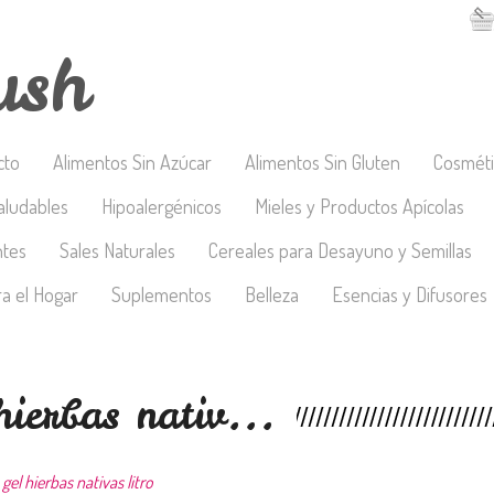
ush
cto
Alimentos Sin Azúcar
Alimentos Sin Gluten
Cosméti
aludables
Hipoalergénicos
Mieles y Productos Apícolas
ntes
Sales Naturales
Cereales para Desayuno y Semillas
a el Hogar
Suplementos
Belleza
Esencias y Difusores
hierbas nativ...
gel hierbas nativas litro