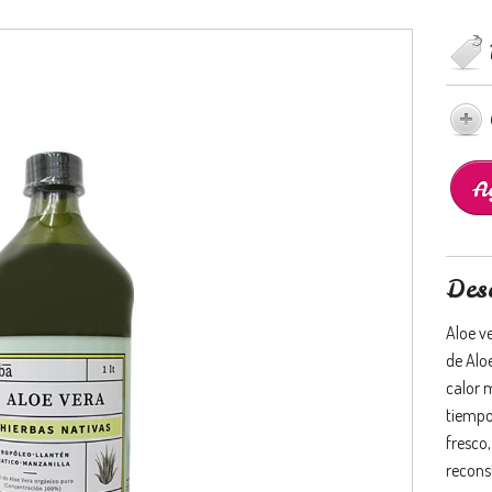
Des
Aloe v
de Alo
calor 
tiempo
fresco,
recons