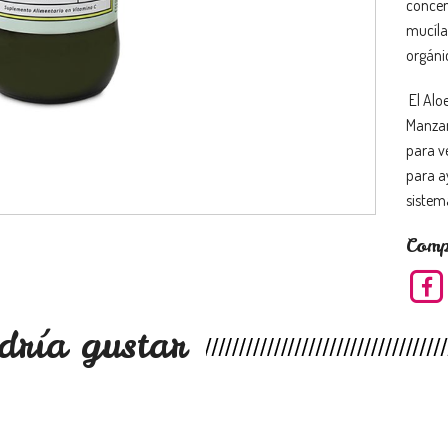
concen
mucílag
orgánic
El Aloe
Manzan
para ve
para a
sistem
Comp
dría gustar