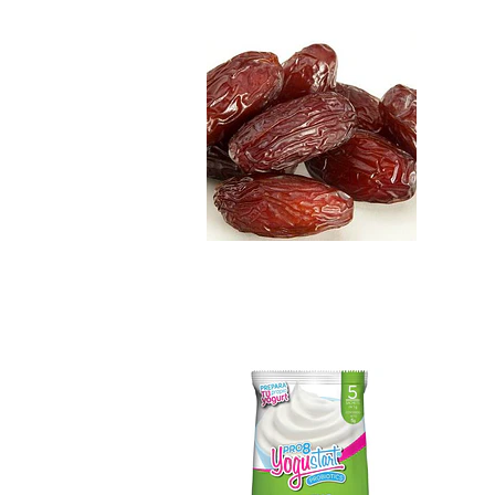
$5.890
Yogustart Pro 8 C..
$5.990