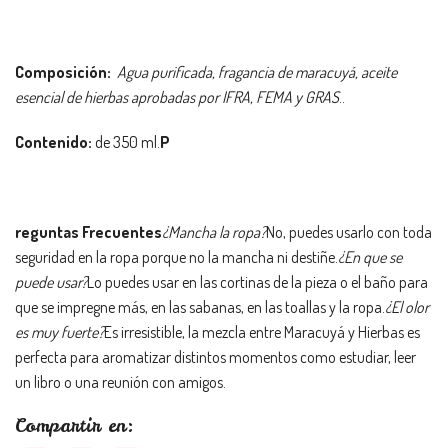
Composición:
Agua purificada, fragancia de maracuyá, aceite
esencial de hierbas aprobadas por
IFRA, FEMA y GRAS
..
Contenido:
de 350 ml.
P
reguntas Frecuentes
¿Mancha la ropa?
No, puedes usarlo con toda
seguridad en la ropa porque no la mancha ni destiñe.
¿En que se
puede usar?
Lo puedes usar en las cortinas de la pieza o el baño para
que se impregne más, en las sabanas, en las toallas y la ropa.
¿El olor
es muy fuerte?
Es irresistible, la mezcla entre Maracuyá y Hierbas es
perfecta para aromatizar distintos momentos como estudiar, leer
un libro o una reunión con amigos.
Compartir en: