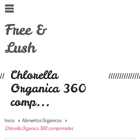
Free &
Lush
Chlorella
Organica 360
comp...
Inicio
»
Alimentos Orgánicos
»
Chlorella Organica 360 comprimidos