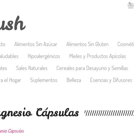
ush
cto
Alimentos Sin Azúcar
Alimentos Sin Gluten
Cosméti
aludables
Hipoalergénicos
Mieles y Productos Apícolas
ntes
Sales Naturales
Cereales para Desayuno y Semillas
a el Hogar
Suplementos
Belleza
Esencias y Difusores
gnesio Cápsulas
esio Cápsulas