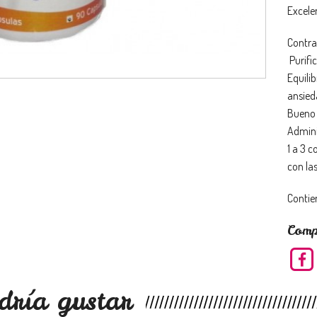
Excele
Contra 
Purifi
Equilib
ansied
Bueno 
Admini
1 a 3 
con la
Contie
Comp
dría gustar