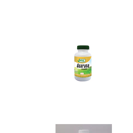
Guaraná 60 capsula
$6.490
Jarabe Miel Propo..
$5.390