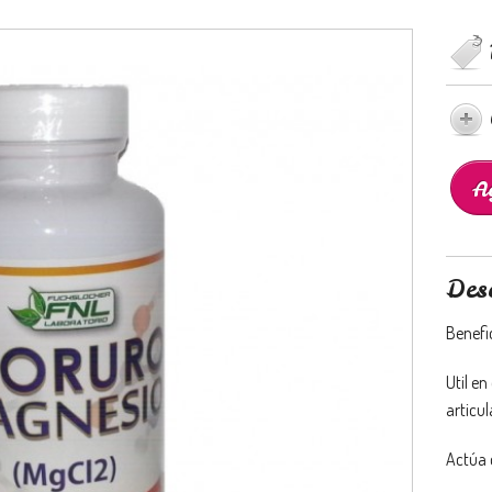
Des
Benefic
Util e
articul
Actúa 