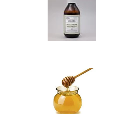
Miel de Ulmo Kil...
$8.990