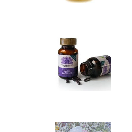
Maqui cápsulas
No disponible
Stevia Pura 65 ml..
$6.990