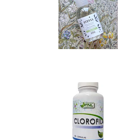
Clorofila Cápsulas
$5.690