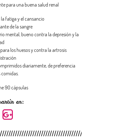
nte para una buena salud renal
la fatiga y el cansancio
cante de la sangre
rio mental, bueno contra la depresión y la
ad
para los huesos y contra la artrosis
stración
comprimidos diariamente, de preferencia
s comidas.
ne 90 cápsulas
artir en: