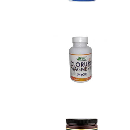
Cloruro de Magnes..
$6.490
Espirulina Raw 60..
$31.990