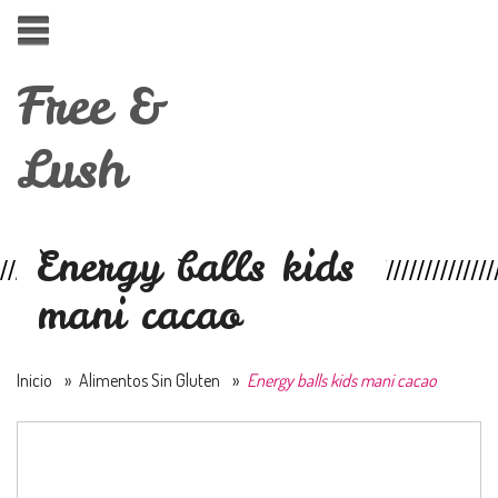
Free &
Lush
Energy balls kids
mani cacao
Inicio
»
Alimentos Sin Gluten
»
Energy balls kids mani cacao