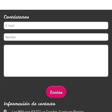
Contáctanos
;
Información de contacto
Los Militares 6527 Las Condes, Santiago Región