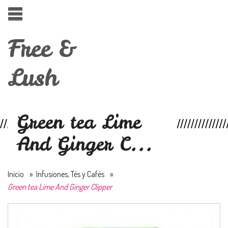
Free &
Lush
Green tea Lime
And Ginger C...
Inicio
»
Infusiones, Tés y Cafés
»
Green tea Lime And Ginger Clipper