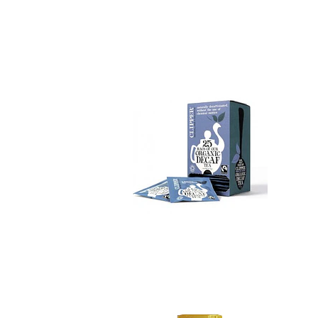
Té Negro Descafei...
No disponible
Aceite de Coco Or...
$16.990