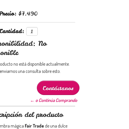
Precio:
$7.490
Cantidad:
ponibilidad: No
onible
roducto no está disponible actualmente.
enviarnos una consulta sobre esto.
Contáctanos
← o Continúa Comprando
cripción del producto
fombra mágica
Fair Trade
de una dulce