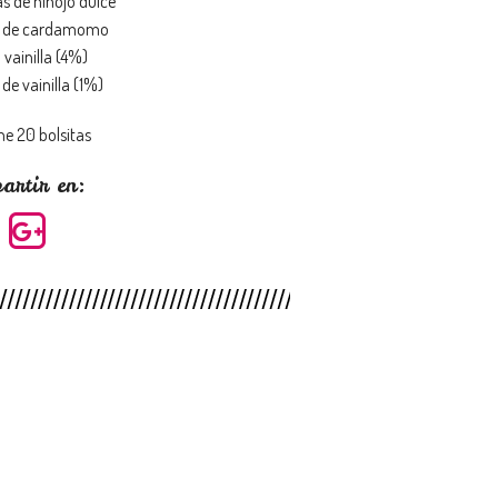
as de hinojo dulce
s de cardamomo
vainilla (4%)
de vainilla (1%)
ne 20 bolsitas
artir en: