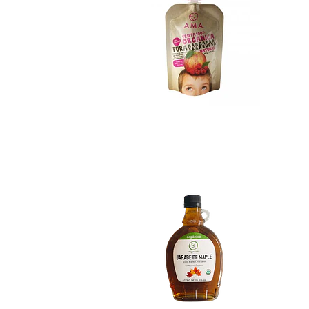
Syrup de Maple Be.
No disponible