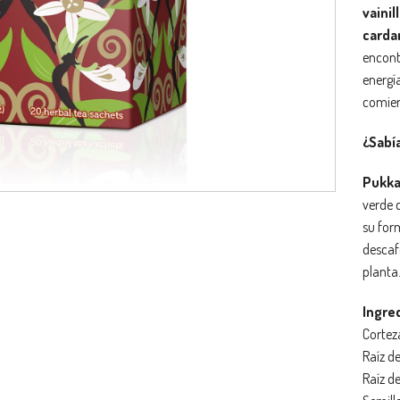
vainil
card
encontr
energía
comien
¿Sabí
Pukk
verde 
su for
descaf
planta
Ingre
Cortez
Raíz d
Raíz d