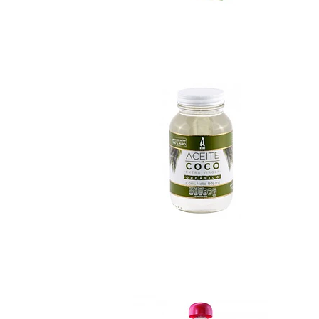
Aceite de coco 94...
No disponible
Colado Ama Frambu.
$890