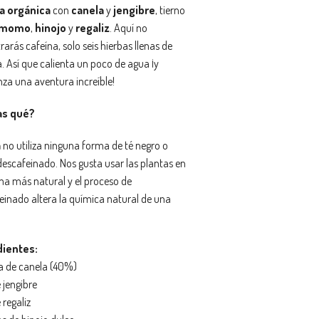
la orgánica
con
canela
y
jengibre
, tierno
amomo
,
hinojo
y
regaliz
. Aquí no
arás cafeína, solo seis hierbas llenas de
. Así que calienta un poco de agua ¡y
za una aventura increíble!
as qué?
a
no utiliza ninguna forma de té negro o
descafeinado. Nos gusta usar las plantas en
ma más natural y el proceso de
einado altera la química natural de una
.
dientes:
a de canela (40%)
e jengibre
e regaliz