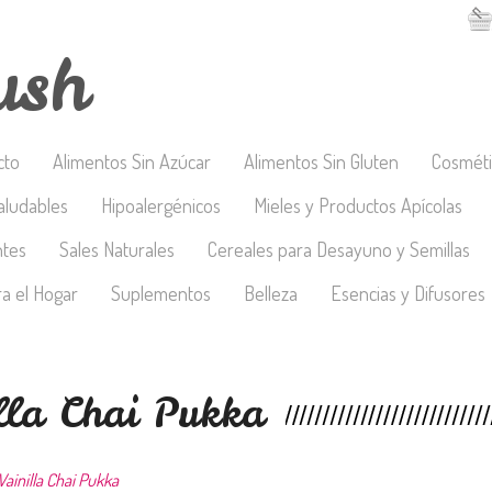
ush
cto
Alimentos Sin Azúcar
Alimentos Sin Gluten
Cosméti
aludables
Hipoalergénicos
Mieles y Productos Apícolas
ntes
Sales Naturales
Cereales para Desayuno y Semillas
a el Hogar
Suplementos
Belleza
Esencias y Difusores
lla Chai Pukka
Vainilla Chai Pukka