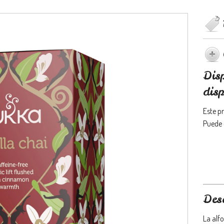
Dis
disp
Este p
Puede 
Des
La al