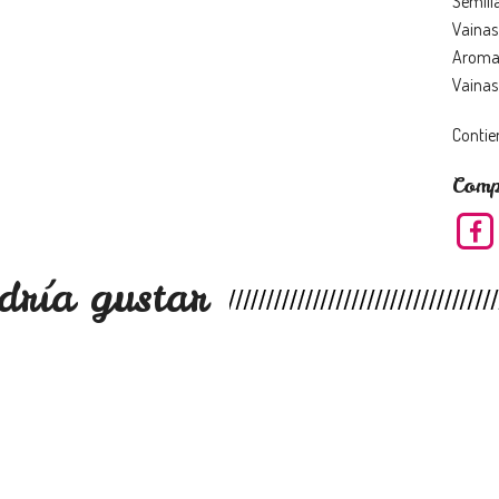
Semill
Vaina
Aroma 
Vainas 
Contie
Comp
dría gustar