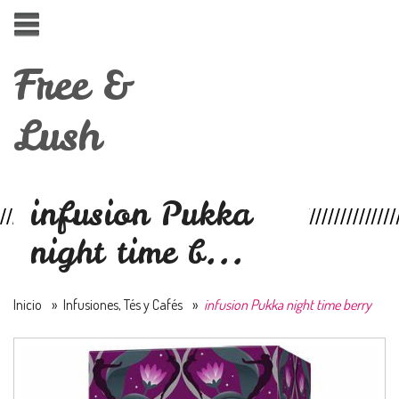
Free &
Lush
infusion Pukka
night time b...
Inicio
»
Infusiones, Tés y Cafés
»
infusion Pukka night time berry