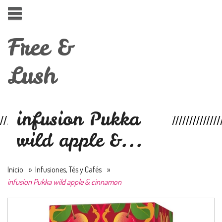
Free &
Lush
infusion Pukka
wild apple &...
Inicio
»
Infusiones, Tés y Cafés
»
infusion Pukka wild apple & cinnamon