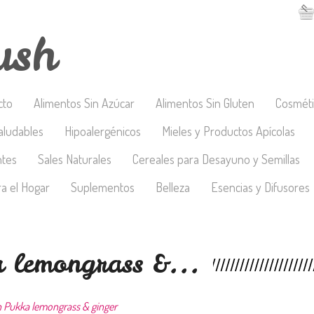
ush
cto
Alimentos Sin Azúcar
Alimentos Sin Gluten
Cosméti
aludables
Hipoalergénicos
Mieles y Productos Apícolas
ntes
Sales Naturales
Cereales para Desayuno y Semillas
a el Hogar
Suplementos
Belleza
Esencias y Difusores
a lemongrass &...
n Pukka lemongrass & ginger