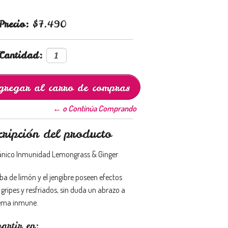
Precio:
$7.490
Cantidad:
← o Continúa Comprando
cripción del producto
ánico Inmunidad Lemongrass & Ginger
ba de limón y el jengibre poseen efectos
gripes y resfriados, sin duda un abrazo a
tema inmune.
artir en: