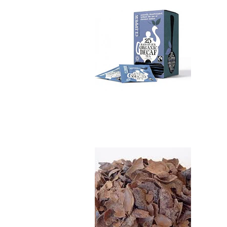
Té de Cacao Orgánic
$1.990