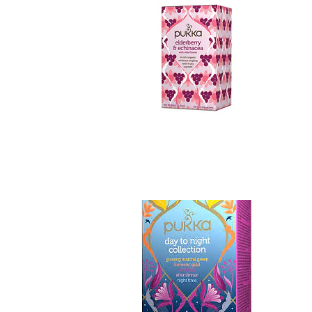
Infusiòn Pukka Da..
No disponible