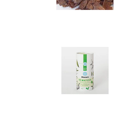
Té Matcha Manare .
$11.990
Infusiòn Pukka El...
$7.490