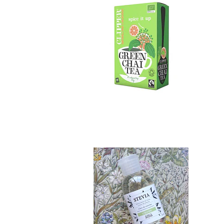
Stevia Pura 65 ml..
$6.990