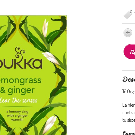
Des
Té Org
La hier
contra 
tu sis
Comp