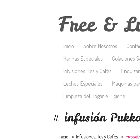
Free & L
Inicio
Sobre Nosotros
Conta
Harinas Especiales
Colaciones S
Infusiones, Tés y Cafés
Endulza
Leches Especiales
Máquinas par
Limpieza del Hogar e Higiene
infusión Pukk
Inicio
»
Infusiones, Tés y Cafés
»
infusió