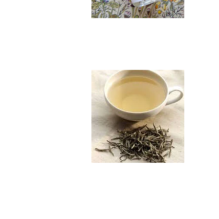
Té Blanco en Hojas
$2.490
Té Negro Descafei...
No disponible