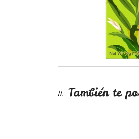
También te po
Green Chai tea ...
No disponible