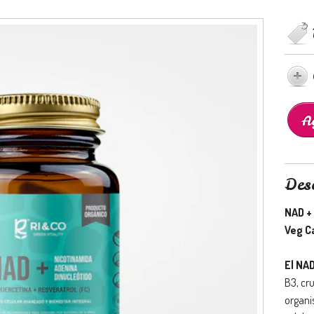
Des
NAD +
Veg C
El NA
B3, cru
organi