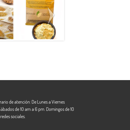
e
Levadura
Stevia Pura
..
Nutricional
Polvo
0
$4.990
$4.690
rario de atención: De Lunes a Viernes
 Sábados de 10 am a 6 pm. Domingos de 10
redes sociales.