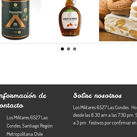
Veggi Pro
Syrup de
Turrón d
Cacao P...
Maple Be...
Almendr.
$29.990
$5.99
No
disponible
Información de
Sobre nosotros
ontacto
Los Militares 6527 Las Condes . Ho
desde las 8.30 am a las 7.30 pm.
Los Militares 6527 Las
a 3 pm . Festivos por confirmar en 
Condes, Santiago Región
Metropolitana Chile