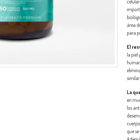
celula
import
biológi
área de
para p
El res
la piel
humano
elimin
similar
La qu
en muc
los an
desemp
cuerpo 
que se
Además