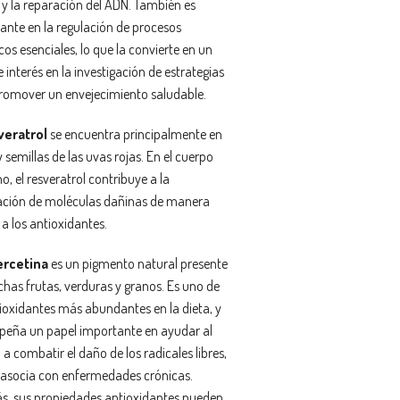
r y la reparación del ADN. También es
ante en la regulación de procesos
cos esenciales, lo que la convierte en un
 interés en la investigación de estrategias
romover un envejecimiento saludable.
veratrol
se encuentra principalmente en
 y semillas de las uvas rojas. En el cuerpo
, el resveratrol contribuye a la
ación de moléculas dañinas de manera
 a los antioxidantes.
ercetina
es un pigmento natural presente
has frutas, verduras y granos. Es uno de
tioxidantes más abundantes en la dieta, y
eña un papel importante en ayudar al
a combatir el daño de los radicales libres,
 asocia con enfermedades crónicas.
, sus propiedades antioxidantes pueden