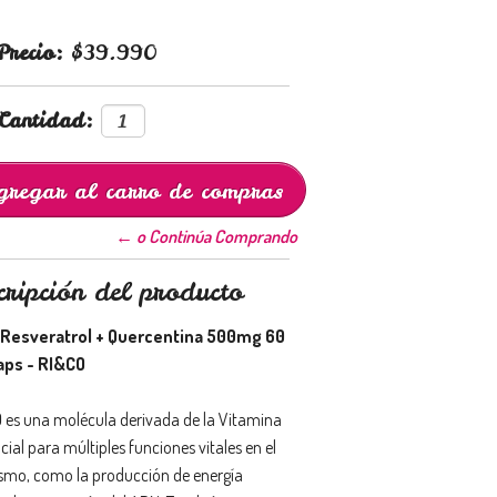
Precio:
$39.990
Cantidad:
← o Continúa Comprando
cripción del producto
 Resveratrol + Quercentina 500mg 60
aps - RI&CO
D
es una molécula derivada de la Vitamina
cial para múltiples funciones vitales en el
smo, como la producción de energía