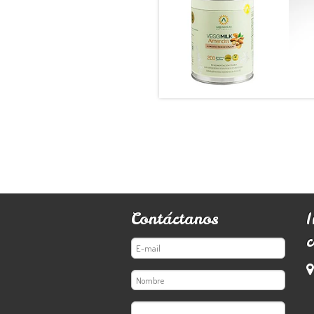
Leche de
Almendra...
$11.990
Contáctanos
c