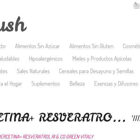
ush
cto
Alimentos Sin Azúcar
Alimentos Sin Gluten
Cosméti
aludables
Hipoalergénicos
Mieles y Productos Apícolas
ntes
Sales Naturales
Cereales para Desayuno y Semillas
a el Hogar
Suplementos
Belleza
Esencias y Difusores
TINA+ RESVERATRO...
ERCETINA+ RESVERATROL RI & CO GREEN VITALY