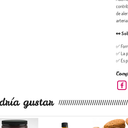
contrib
de aler
arterial
👀 So
✅ Form
✅ La p
✅ Es p
Comp
dría gustar