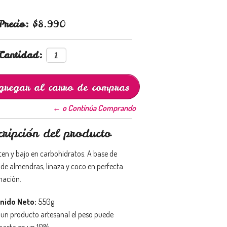
Precio:
$8.990
Cantidad:
← o Continúa Comprando
cripción del producto
uten y bajo en carbohidratos. A base de
 de almendras, linaza y coco en perfecta
ación.
nido Neto:
550g
r un producto artesanal el peso puede
 hasta en un 10%.