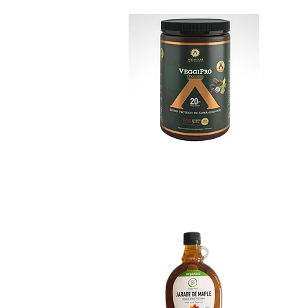
Syrup de Maple Be.
No disponible