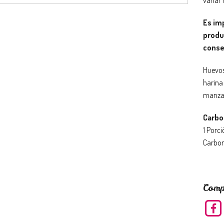
Es im
produ
conse
Huevos
harina 
manzan
Carbo
1 Porci
Carbon
Comp