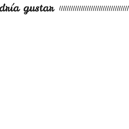
dría gustar
.
.