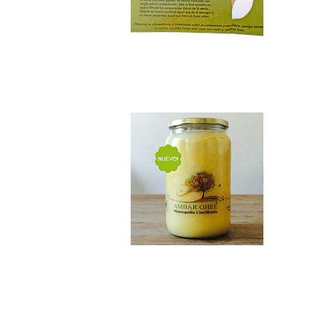
Ghee 1 litro
$26.990
Ghee 210 ml
$6.990