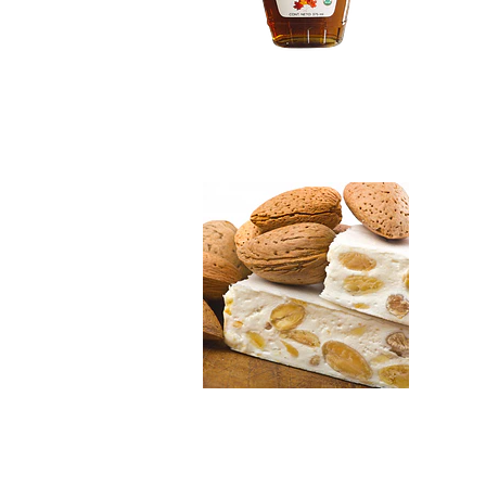
Turrón de Almendr..
$5.990
Levadura Nutriciona
$4.990