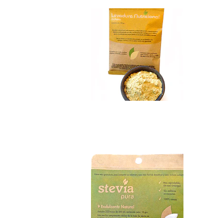
Stevia Pura Polvo
$4.690