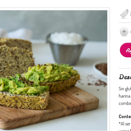
Des
Sin gl
harina
combin
Conte
*Al se
variar