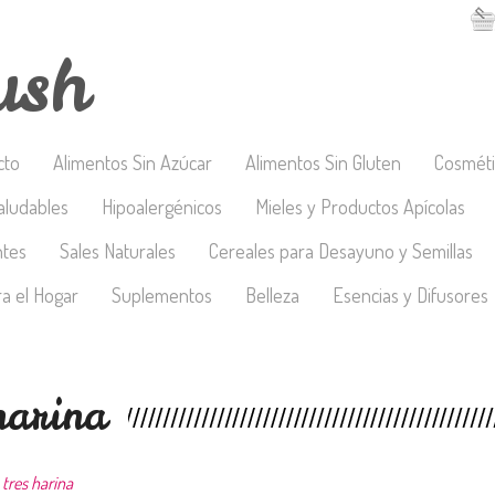
ush
cto
Alimentos Sin Azúcar
Alimentos Sin Gluten
Cosméti
aludables
Hipoalergénicos
Mieles y Productos Apícolas
ntes
Sales Naturales
Cereales para Desayuno y Semillas
a el Hogar
Suplementos
Belleza
Esencias y Difusores
harina
tres harina