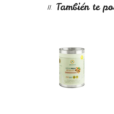
También te po
Leche de Almendra..
$11.990
Veggi Pro Cacao P..
$29.990