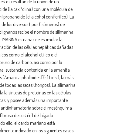
stos resultan de la unión de un
oide (la taxifolina) con una molécula de
nilpropanoide (el alcohol coniferílico). La
 de los diversos tipos (isómeros) de
olignanos recibe el nombre de silimarina.
IMARINA es capaz de estimular la
ración de las células hepáticas dañadas
icos como el alcohol etílico o el
loruro de carbono, asi como por la
ina, sustancia contenida en la amanita
s (Amanita phalloides [Fr.] Link.), la más
de todas las setas (hongos). La silimarina
a la síntesis de proteínas en las células
cas, y posee además una importante
 antiinflamatoria sobre el mesénquima
 fibroso de sostén) del hígado.
do ello, el cardo mariano está
almente indicado en los siguientes casos: