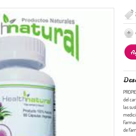
Des
PROPIE
del ca
las su
medici
Farmac
de Far