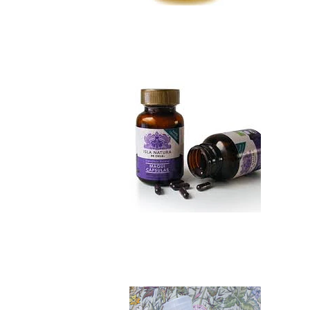
Maqui cápsulas
No disponible
Stevia Pura 65 ml..
$6.990