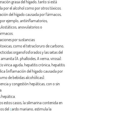
ración grasa del hígado, tanto si está
a por el alcohol como por otros tóxicos.
ación del hígado causada por fármacos,
por ejemplo, antiinflamatorios,
ulostáticos, anovulatorios o
ármacos.
caciones por sustancias
toxicas, como el tetracloruro de carbono,
ecticidas organofosforados y las setas del
amanita (A. phalloides, A verna, virosa).
is vírica aguda, hepatitis crónica, hepatitis
lica (inflamación del hígado causada por
sumo de bebidas alcohólicas).
iencia y congestión hepáticas, con o sin
a.
s hepática.
s estos casos, la silimarina contenida en
tos del
c
ardo mariano, estimula la