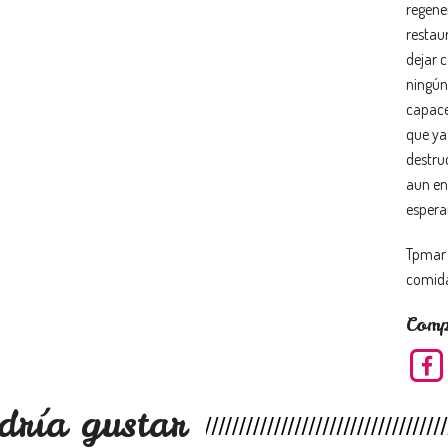
regene
restau
dejar c
ningún
capaces
que ya
destruc
aun en
espera
Tpmar 
comida
Comp
dría gustar