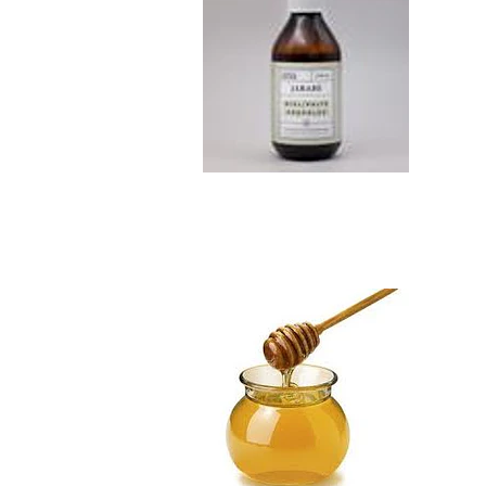
Miel de Ulmo Kil...
$8.990