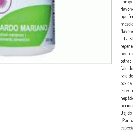
compue
flavon
tipo fe
mezcla
flavon
La SIL
regene
por tóx
tetrac
faloid
faloide
toxica 
estimul
hepáti
acción
(tejido
Por to
especi