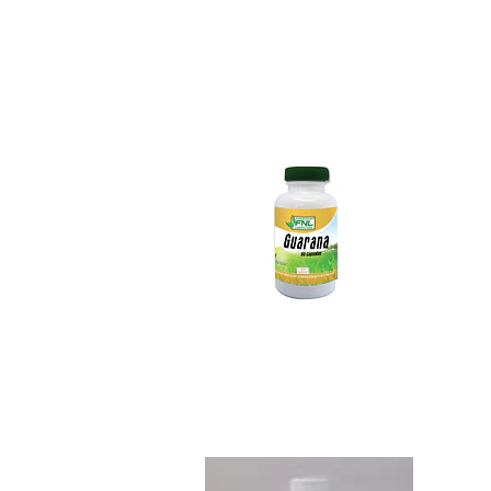
Guaraná 60 capsula
$6.490
Jarabe Miel Propo..
$5.390