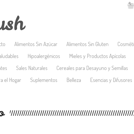
ush
cto
Alimentos Sin Azúcar
Alimentos Sin Gluten
Cosméti
aludables
Hipoalergénicos
Mieles y Productos Apícolas
ntes
Sales Naturales
Cereales para Desayuno y Semillas
a el Hogar
Suplementos
Belleza
Esencias y Difusores
o