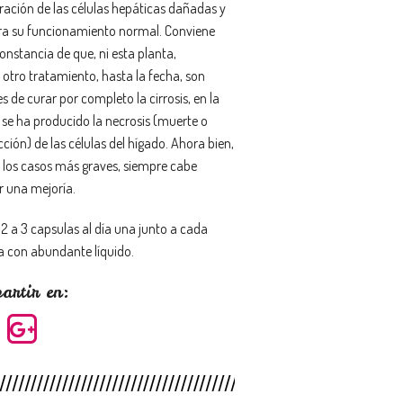
ración de las células hepáticas dañadas y
ra su funcionamiento normal. Conviene
onstancia de que, ni esta planta,
 otro tratamiento, hasta la fecha, son
 de curar por completo la cirrosis, en la
 se ha producido la necrosis (muerte o
ción) de las células del hígado. Ahora bien,
 los casos más graves, siempre cabe
r una mejoría.
2 a 3 capsulas al día una junto a cada
 con abundante líquido.
artir en: