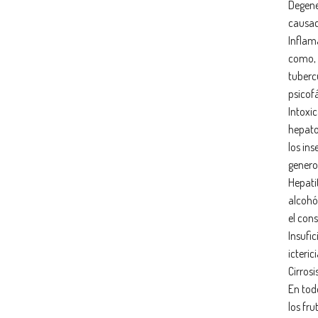
Degene
causad
Inflam
como, 
tuberc
psicof
Intoxi
hepato
los ins
genero 
Hepatit
alcohó
el con
Insufic
icterici
Cirrosi
En todo
los fru