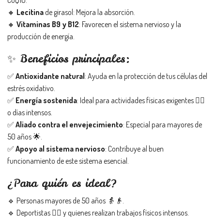
CoQ10.
🔸
Lecitina
de girasol: Mejora la absorción.
🔸
Vitaminas B9 y B12
: Favorecen el sistema nervioso y la
producción de energía.
✨ Beneficios principales:
✅
Antioxidante natural
: Ayuda en la protección de tus células del
estrés oxidativo.
✅
Energía sostenida
: Ideal para actividades físicas exigentes 🏋️‍♂️
o días intensos.
✅
Aliado contra el envejecimiento
: Especial para mayores de
50 años 🌟.
✅
Apoyo al sistema nervioso
: Contribuye al buen
funcionamiento de este sistema esencial.
¿Para quién es ideal?
🔹 Personas mayores de 50 años 👵👴.
🔹 Deportistas 🏃‍♀️ y quienes realizan trabajos físicos intensos.