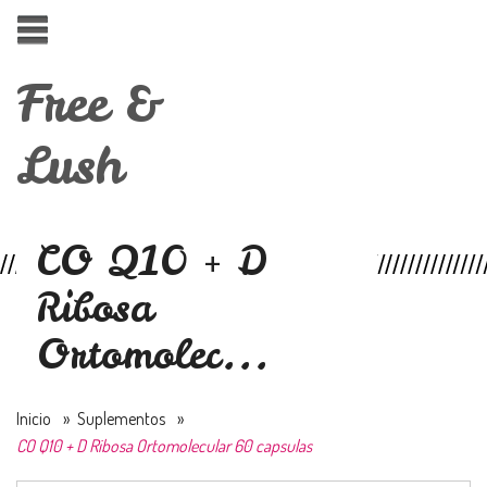
Free &
Lush
CO Q10 + D
Ribosa
Ortomolec...
Inicio
»
Suplementos
»
CO Q10 + D Ribosa Ortomolecular 60 capsulas