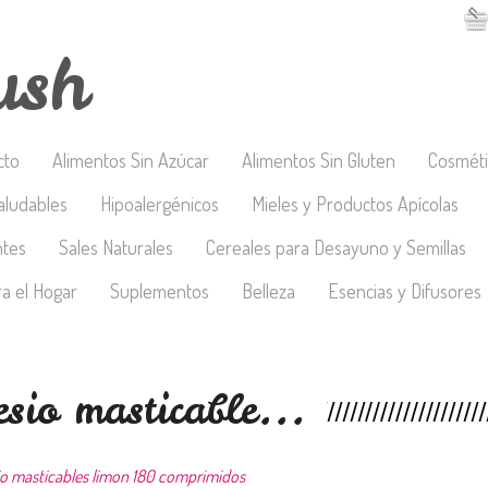
ush
cto
Alimentos Sin Azúcar
Alimentos Sin Gluten
Cosméti
aludables
Hipoalergénicos
Mieles y Productos Apícolas
ntes
Sales Naturales
Cereales para Desayuno y Semillas
a el Hogar
Suplementos
Belleza
Esencias y Difusores
sio masticable...
o masticables limon 180 comprimidos