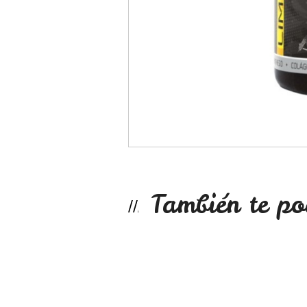
También te po
Guaraná 60 capsula
$6.490