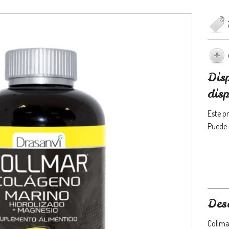
Dis
disp
Este p
Puede 
Des
Collma