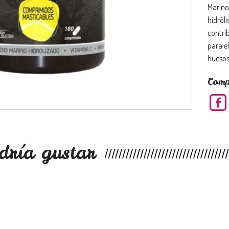
Marino
hidróli
contri
para e
huesos 
Comp
dría gustar
s