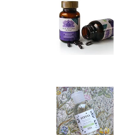
Stevia Pura 65 ml..
$6.990