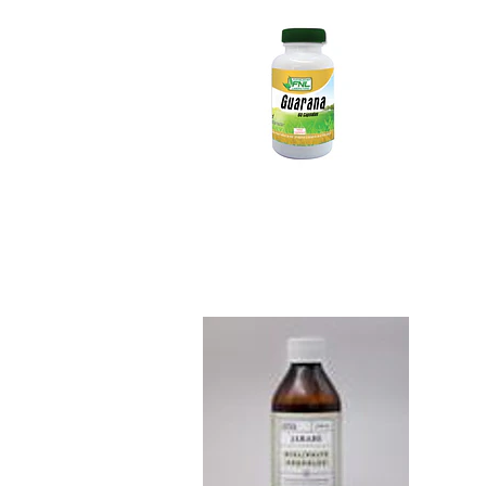
Jarabe Miel Propo..
$5.390