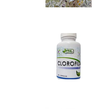
Clorofila Cápsulas
$5.690
Cloruro de Magnes..
$6.490