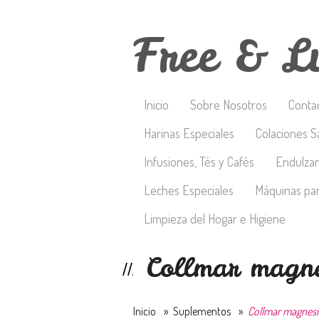
Free & L
Inicio
Sobre Nosotros
Conta
Harinas Especiales
Colaciones S
Infusiones, Tés y Cafés
Endulza
Leches Especiales
Máquinas par
Limpieza del Hogar e Higiene
Collmar magne
Inicio
»
Suplementos
»
Collmar magnesi