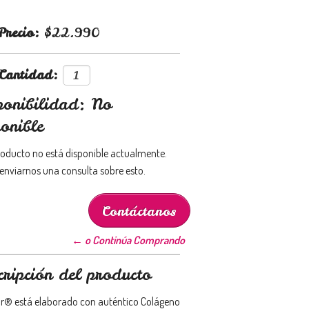
Precio:
$22.990
Cantidad:
ponibilidad: No
onible
roducto no está disponible actualmente.
enviarnos una consulta sobre esto.
Contáctanos
← o Continúa Comprando
cripción del producto
r® está elaborado con auténtico Colágeno