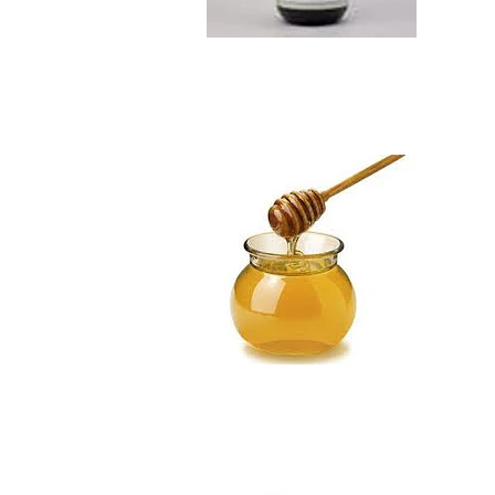
Miel de Ulmo Kil...
$8.990
Maqui cápsulas
No disponible