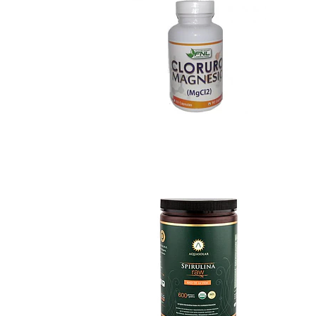
Espirulina Raw 60..
$31.990