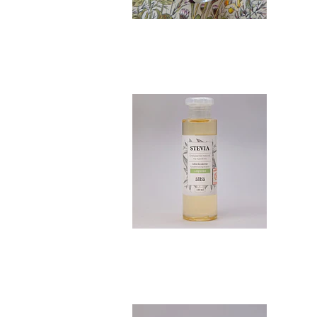
Stevia Pura 150 ml
$10.990
Stevia en polvo 5...
$10.990