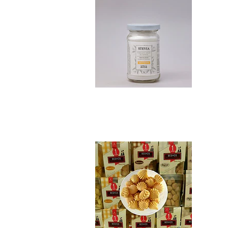
Beshos Merenguito..
$4.190