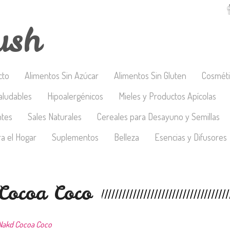
ush
cto
Alimentos Sin Azúcar
Alimentos Sin Gluten
Cosméti
aludables
Hipoalergénicos
Mieles y Productos Apícolas
ntes
Sales Naturales
Cereales para Desayuno y Semillas
a el Hogar
Suplementos
Belleza
Esencias y Difusores
Cocoa Coco
 Nakd Cocoa Coco