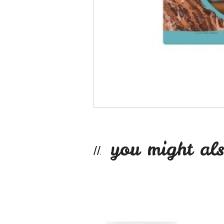
you might als
Dulce de leche si...
$7.990