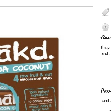
Ava
This p
send us
Pro
Barrita