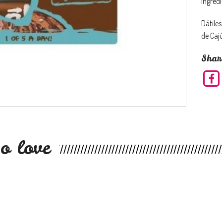
Ingredi
Dátile
de Caj
Shar
o love