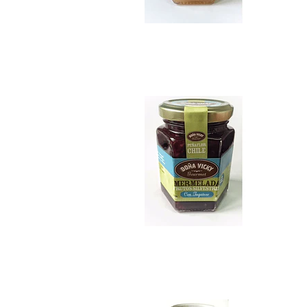
Mermelada de Frut..
$7.990
Mote con Huesillo...
$9.990