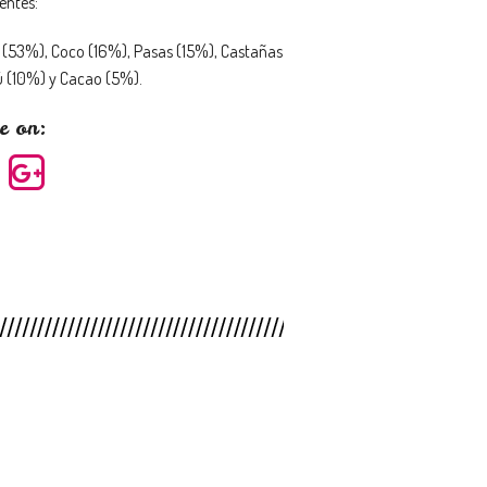
entes:
s (53%), Coco (16%), Pasas (15%), Castañas
ú (10%) y Cacao (5%).
e on: