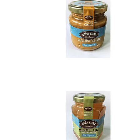
Mermelada sin azú..
$7.990