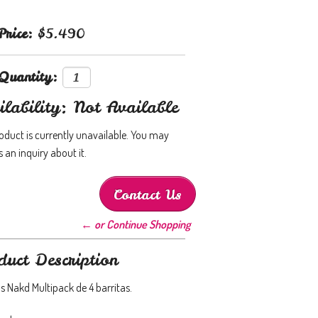
Price:
$5.490
Quantity:
ilability: Not Available
roduct is currently unavailable. You may
 an inquiry about it.
Contact Us
← or Continue Shopping
duct Description
s Nakd Multipack de 4 barritas.