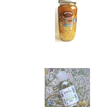
Stevia Pura 65 ml..
$6.990