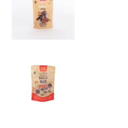
Energy balls
ca...
$1.450
Energy balls
ki...
$1.450