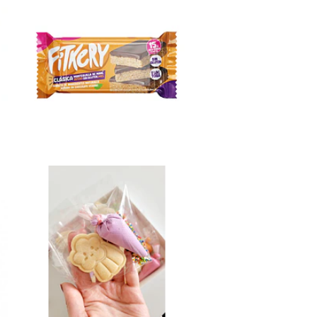
Fitkery
Clásica
$2.690
Kt para
decorac...
$1.990