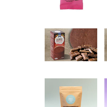
Galletas sin
Az...
$3.990
Energy
Balls Ca...