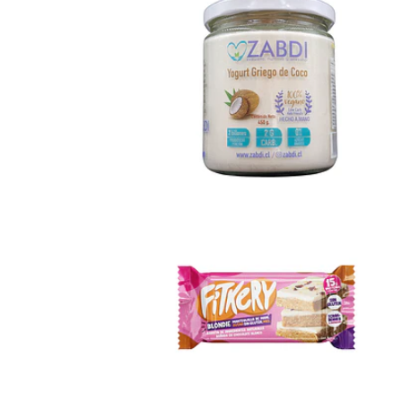
Yogurt
Griego d...
$9.990
Fitkery
Blondie
$2.690