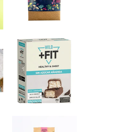
Not
Available
Barrita
Wild Fi...
$1.290