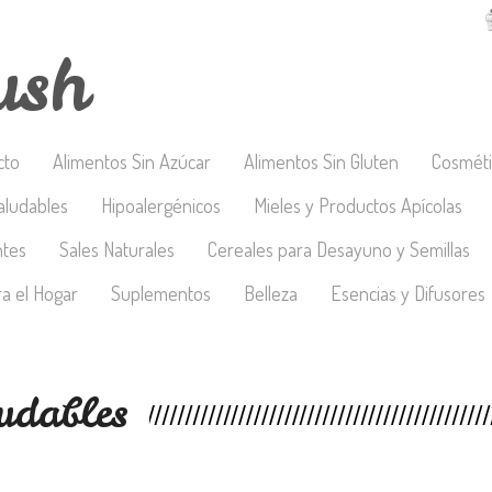
ush
cto
Alimentos Sin Azúcar
Alimentos Sin Gluten
Cosméti
aludables
Hipoalergénicos
Mieles y Productos Apícolas
ntes
Sales Naturales
Cereales para Desayuno y Semillas
a el Hogar
Suplementos
Belleza
Esencias y Difusores
udables