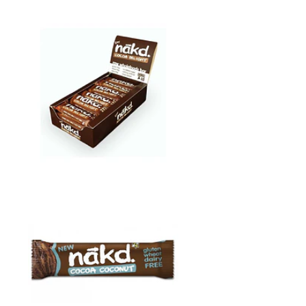
Barrita
Cacao D...
Not
Available
barrita
Cocoa C...
Not