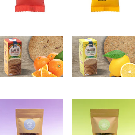
Galletas sin
Galletas sin
A...
Az...
$3.990
$3.990
Energy
Energy
Balls Cr...
Balls Al...