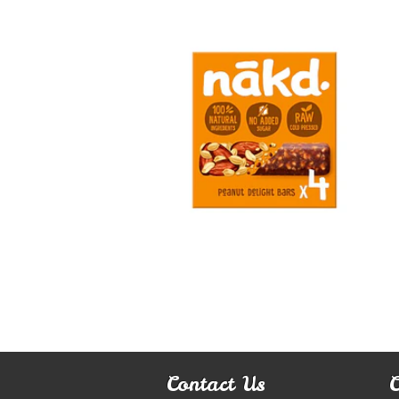
Barritas
Nakd p...
$5.490
Contact Us