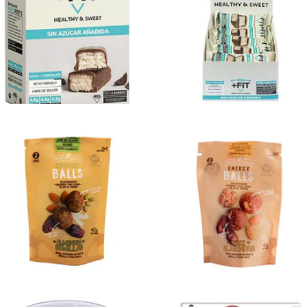
Caja con 5
Caja 16
barr...
barrita...
$5.990
$16.990
Energy balls
Energy balls
al...
nu...
Not
$1.450
Available