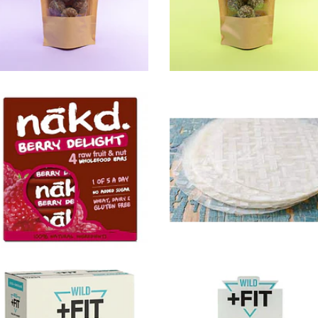
$6.990
$6.990
Barritas
Rice Paper
Nakd F...
( pa...
Not
$5.490
Available