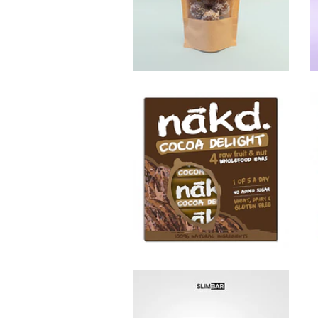
$6.990
Barritas
Nakd ...
Not
Available