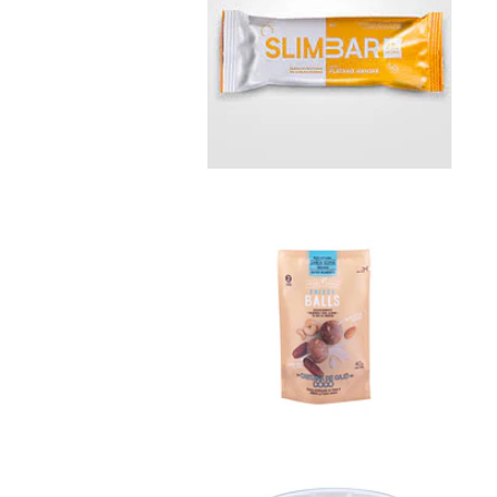
Slim Bar
Platan...
Not
Available
Energy balls
ca...
$1.450