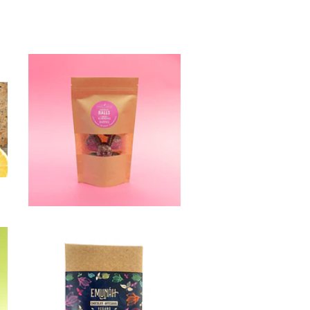
Available
Energy
Balls Al...
$6.990
Chocolate
Emuna...