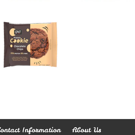
GALLETA
PROTEIN...
$2.990
Contact Information
About Us