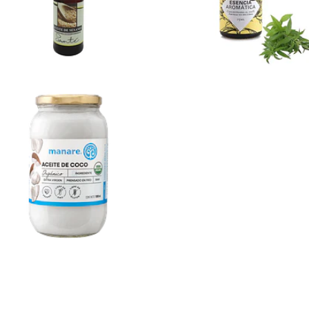
Not
$3.990
Available
Aceite de
coco ...
$16.990