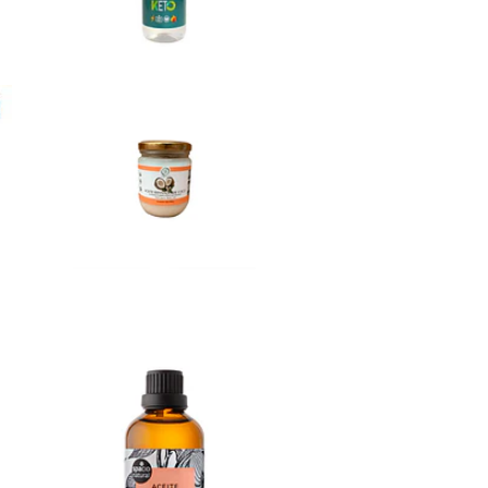
Available
aceite
refinado...
$3.890
Aceite de
Almen...