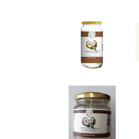
Aceite de
Coco ...
$16.990
Aceite de
coco ...
$5.490