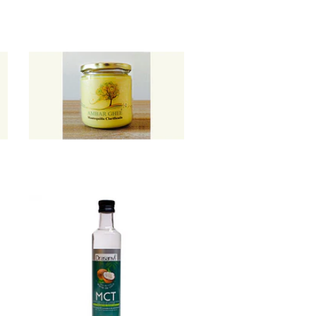
Ghee 450
ml
$13.490
Aceite mct
coco...
Not