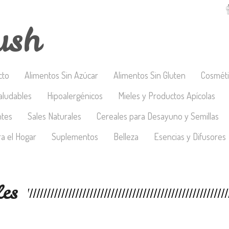
ush
cto
Alimentos Sin Azúcar
Alimentos Sin Gluten
Cosméti
aludables
Hipoalergénicos
Mieles y Productos Apícolas
ntes
Sales Naturales
Cereales para Desayuno y Semillas
a el Hogar
Suplementos
Belleza
Esencias y Difusores
les