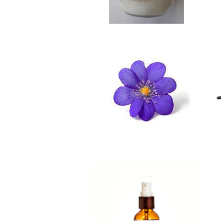
Esencia de
viol...
$3.490
ACEITE
ROSA