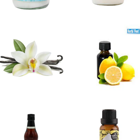
Esencia de
Esencia de
vain...
limón
Not
$3.490
Available
Aceite de
Esencia de
sésam...
Verb...