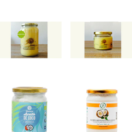
Ghee 1
Ghee 210
litro
ml
$26.990
$6.990
Aceite de
Aceite de
coco ...
Coco ...
$9.990
$8.490