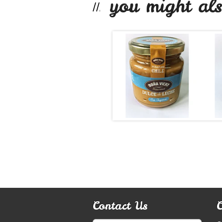
you might als
Dulce de
leche si...
$7.990
Contact Us