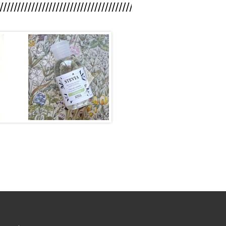
n
Stevia Pura
Stevia Pura
..
65 ml...
150 ml
90
$6.990
$10.990