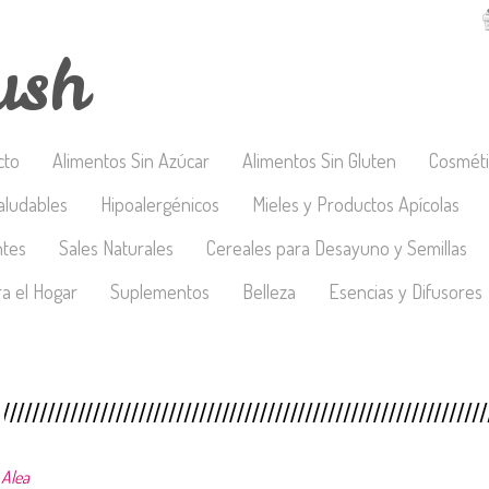
ush
cto
Alimentos Sin Azúcar
Alimentos Sin Gluten
Cosméti
aludables
Hipoalergénicos
Mieles y Productos Apícolas
ntes
Sales Naturales
Cereales para Desayuno y Semillas
a el Hogar
Suplementos
Belleza
Esencias y Difusores
 Alea