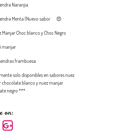
ndra Naranjia
endra Menta (Nuevo sabor
😍
 Manjar Choc blanco y Choc Negro
í manjar
mendras frambuesa
mente solo disponibles en sabores nuez
 chocolate blanco y nuez manjar
ate negro ***
e on: