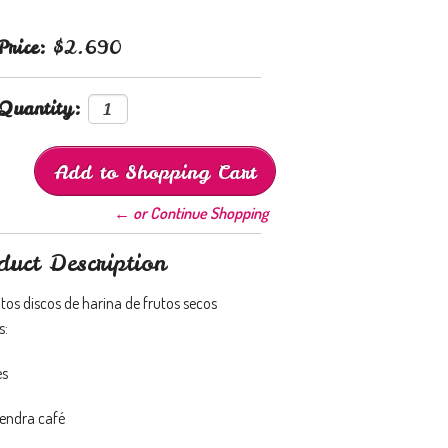
Price:
$2.690
Quantity:
← or Continue Shopping
duct Description
tos discos de harina de frutos secos
s:
es
endra café