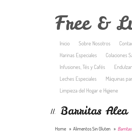
Free & L
Inicio
Sobre Nosotros
Conta
Harinas Especiales
Colaciones S
Infusiones, Tés y Cafés
Endulza
Leches Especiales
Máquinas par
Limpieza del Hogar e Higiene
Barritas Alea
Home
»
Alimentos Sin Gluten
»
Barritas