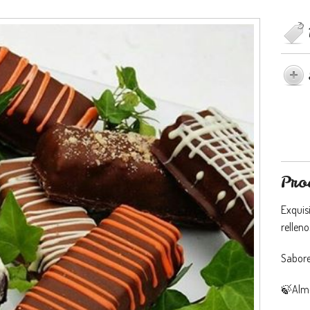
Pro
Exquisi
relleno
Sabor
🍃Alm