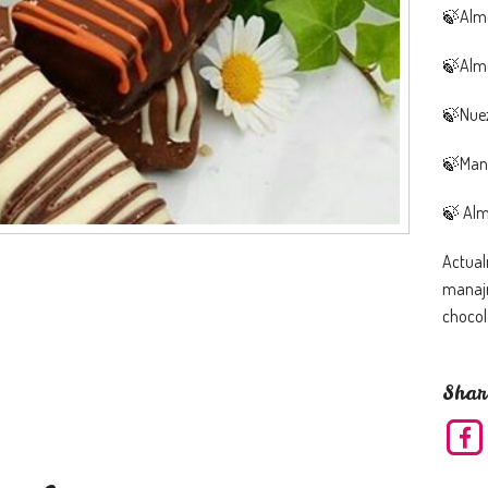
🍃Alme
🍃Alm
🍃Nuez
🍃Man
🍃 Al
Actual
manajr
chocol
Shar