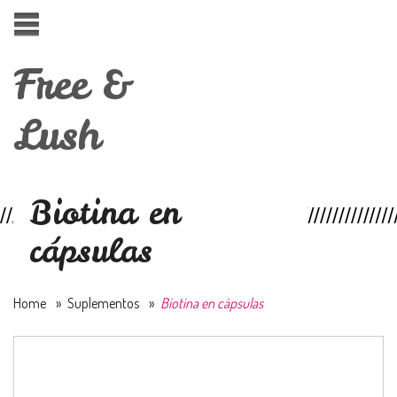
Free &
Lush
Biotina en
cápsulas
Home
»
Suplementos
»
Biotina en cápsulas