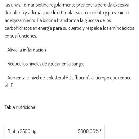
las uñas. Tomar biotina regularmente previene la pérdida excesiva
de cabello y además puede estimular su crecimiento y prevenir su
adelgazamiento. La biotina transforma la glucosa de los
carbohidratos en energía para su cuerpo y respalda los aminoácidos
en sus funciones.
- Alivia la inflamación
- Reduce los niveles de azúcar en la sangre
- Aumenta el nivel del colesterol HDL "bueno", al tiempo que reduce
el LDL
Tabla nutricional
Biotin 2500 μg
5000,00%*