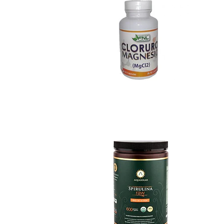
Espirulina Raw 60..
$31.990