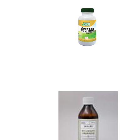
Jarabe Miel Propo..
$5.390