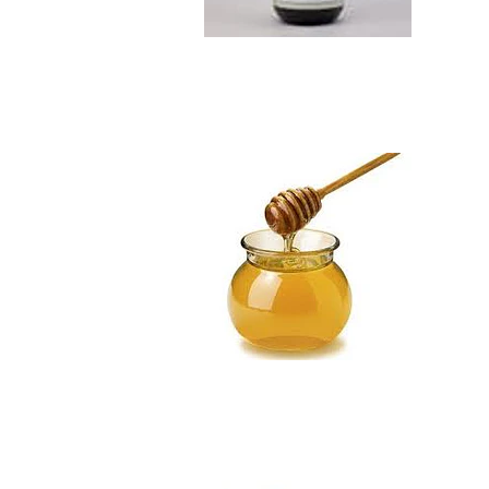
Miel de Ulmo Kil...
$8.990
Maqui cápsulas
Not Available