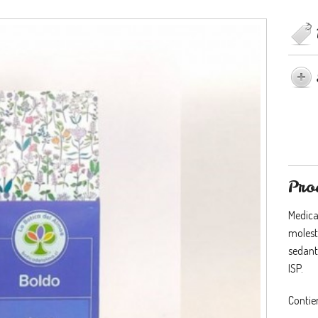
Pro
Medica
molesti
sedante
ISP.
Contien