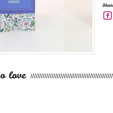
Shar
o love
s