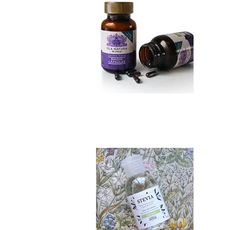
Stevia Pura 65 ml..
$6.990