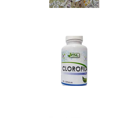
Clorofila Cápsulas
$5.690
Cloruro de Magnes..
$6.490