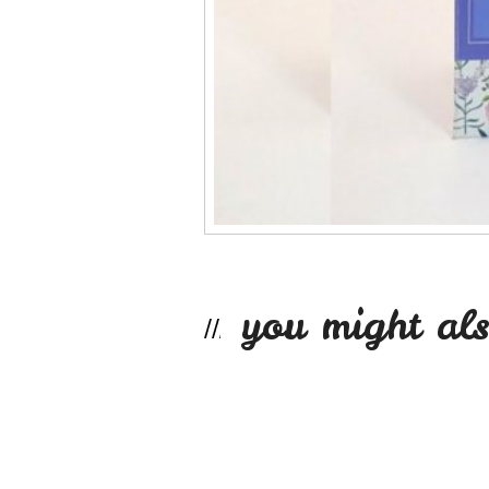
you might als
Guaraná 60 capsula
$6.490