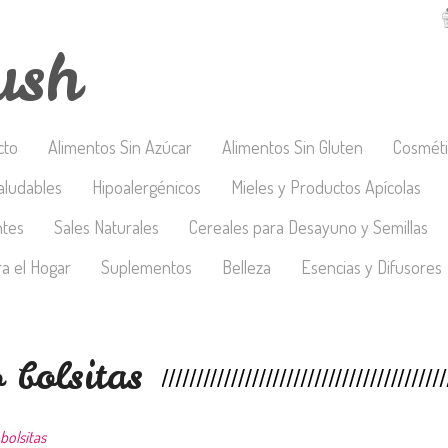
ush
cto
Alimentos Sin Azúcar
Alimentos Sin Gluten
Cosméti
aludables
Hipoalergénicos
Mieles y Productos Apícolas
ntes
Sales Naturales
Cereales para Desayuno y Semillas
a el Hogar
Suplementos
Belleza
Esencias y Difusores
 bolsitas
bolsitas