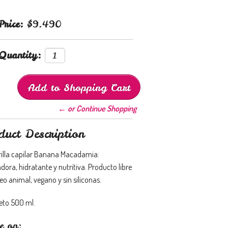
Price:
$9.490
Quantity:
← or Continue Shopping
duct Description
illa capilar Banana Macadamia:
ora, hidratante y nutritiva. Producto libre
eo animal, vegano y sin siliconas.
eto 500 ml.
e on: