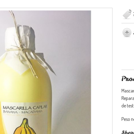
Pro
Mascar
Reparad
de test
Peso n
Shar