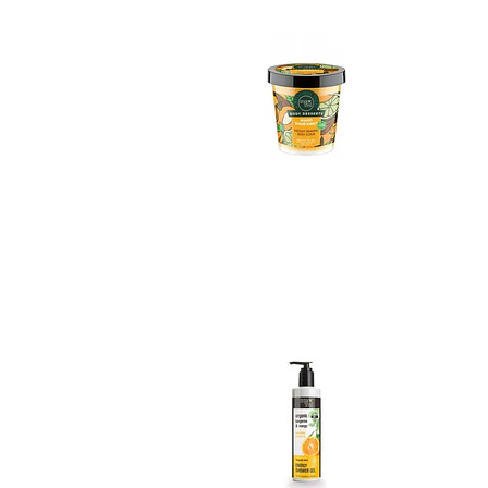
Gel de Ducha Man..
Not Available