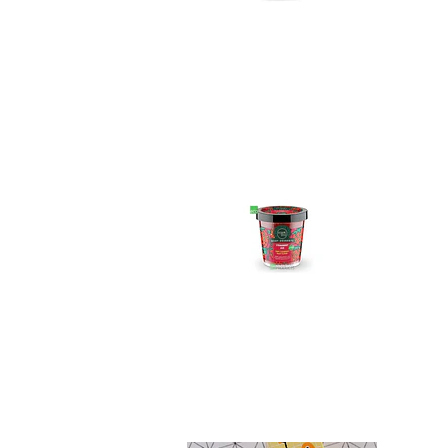
Exfoliante corpor...
$12.990
Crema Matico Pañal
Not Available