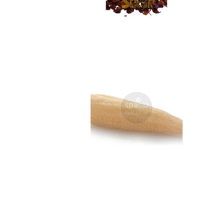
Lufa Natural
$5.990
Exfoliante Corpor...
Not Available