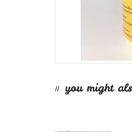
you might als
Aceite de ricino ...
Not Available