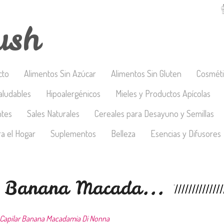
ush
cto
Alimentos Sin Azúcar
Alimentos Sin Gluten
Cosméti
aludables
Hipoalergénicos
Mieles y Productos Apícolas
ntes
Sales Naturales
Cereales para Desayuno y Semillas
a el Hogar
Suplementos
Belleza
Esencias y Difusores
r Banana Macada...
Capilar Banana Macadamia Di Nonna