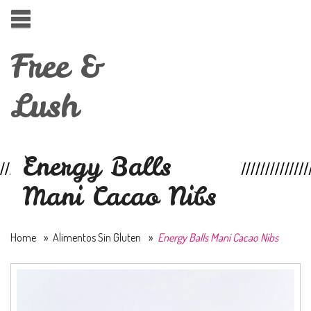
Free &
Lush
Energy Balls
Mani Cacao Nibs
Home
»
Alimentos Sin Gluten
»
Energy Balls Mani Cacao Nibs