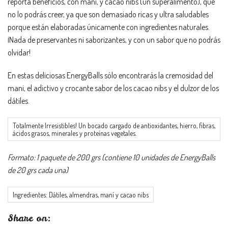
reporta beneficios, con mani, y cacao nibs (un superalimento), que
no lo podrás creer, ya que son demasiado ricas y ultra saludables
porque están elaboradas únicamente con ingredientes naturales.
¡Nada de preservantes ni saborizantes, y con un sabor que no podrás
olvidar!
En estas deliciosas EnergyBalls sólo encontrarás la cremosidad del
mani, el adictivo y crocante sabor de los cacao nibs y el dulzor de los
dátiles.
Totalmente Irresistibles! Un bocado cargado de antioxidantes, hierro, fibras,
ácidos grasos, minerales y proteínas vegetales.
Formato: 1 paquete de 200 grs (contiene 10 unidades de EnergyBalls
de 20 grs cada una)
Ingredientes: Dátiles, almendras, maní y cacao nibs
Share on: