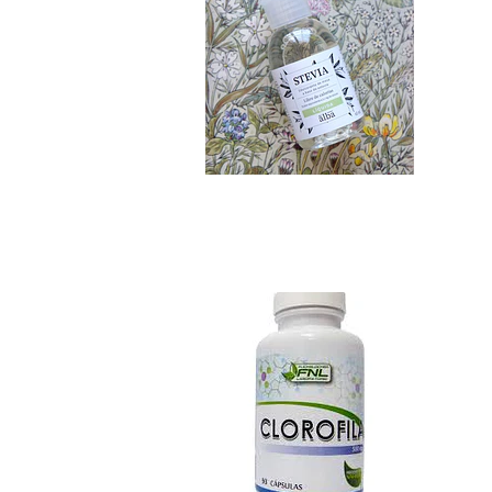
Clorofila Cápsulas
$5.690