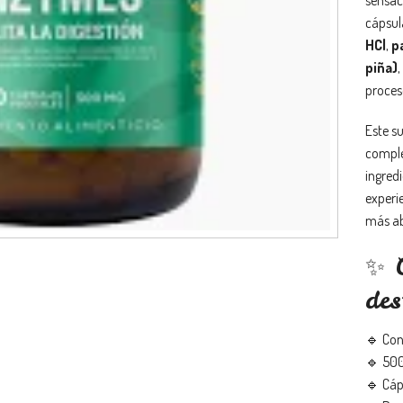
cápsul
HCl
,
p
piña)
,
proces
Este s
comple
ingred
experi
más ab
✨ C
des
🔹 Con
🔹 500
🔹 Cáp