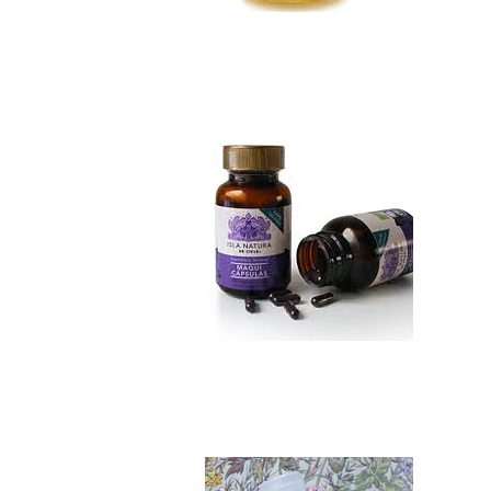
Maqui cápsulas
Not Available
Stevia Pura 65 ml..
$6.990