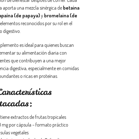
a aporta una mezcla sinérgica de
betaina
apaína (de papaya)
y
bromelaina (de
 elementos reconocidos por su rol en el
o digestivo.
uplemento es ideal para quienes buscan
mentar su alimentación diaria con
ientes que contribuyen a una mejor
encia digestiva, especialmente en comidas
undantes o ricas en proteínas.
aracterísticas
tacadas:
tiene extractos de frutas tropicales
 mg por cápsula – formato práctico
sulas vegetales