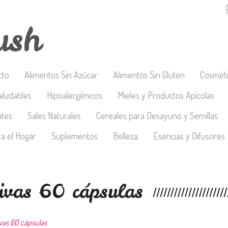
ush
cto
Alimentos Sin Azúcar
Alimentos Sin Gluten
Cosméti
aludables
Hipoalergénicos
Mieles y Productos Apícolas
ntes
Sales Naturales
Cereales para Desayuno y Semillas
a el Hogar
Suplementos
Belleza
Esencias y Difusores
tivas 60 cápsulas
vas 60 cápsulas