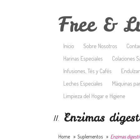
Free & L
Inicio
Sobre Nosotros
Conta
Harinas Especiales
Colaciones S
Infusiones, Tés y Cafés
Endulza
Leches Especiales
Máquinas par
Limpieza del Hogar e Higiene
Enzimas diges
Home
»
Suplementos
»
Enzimas digesti