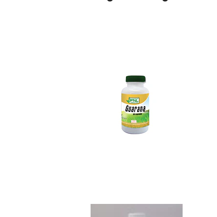
Guaraná 60 capsula
$6.490
Jarabe Miel Propo..
$5.390