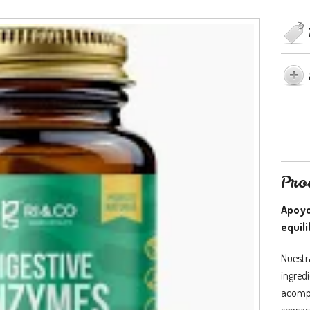
Pro
Apoyo
equil
Nuestr
ingred
acompa
sensac