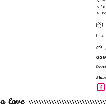
🔹 Pro
🔹 Sin 
🔹 Libr
📦 
Frasco
🌱 
uso
Consum
Shar
o love