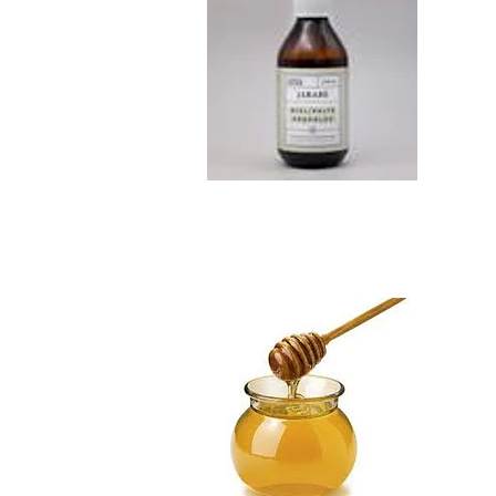
Miel de Ulmo Kil...
$8.990