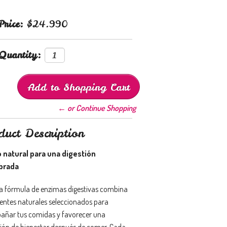
Price:
$24.990
Quantity:
← or Continue Shopping
duct Description
 natural para una digestión
ibrada
a fórmula de enzimas digestivas combina
ientes naturales seleccionados para
ñar tus comidas y favorecer una
ión de bienestar después de comer. Cada