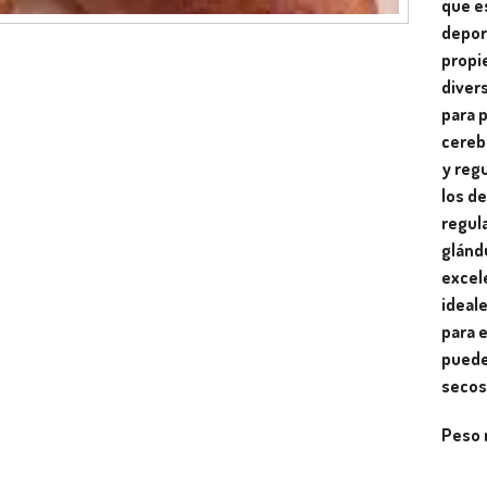
que e
depor
propi
diver
para 
cerebr
y reg
los d
regul
glánd
excel
ideal
para e
puede
secos
Peso 