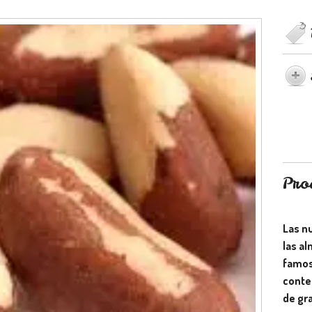
Pro
Las nu
las a
famos
conte
de gr