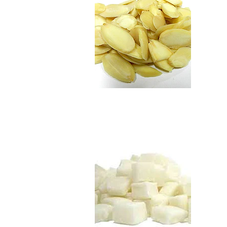
Coco Deshidratado..
$3.490