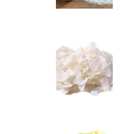
Chips de Coco Org..
$3.290
Almendras Laminad
$3.990