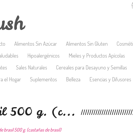
ush
cto
Alimentos Sin Azúcar
Alimentos Sin Gluten
Cosméti
aludables
Hipoalergénicos
Mieles y Productos Apícolas
ntes
Sales Naturales
Cereales para Desayuno y Semillas
a el Hogar
Suplementos
Belleza
Esencias y Difusores
il 500 g. (c...
e brasil 500 g. (castañas de brasil)