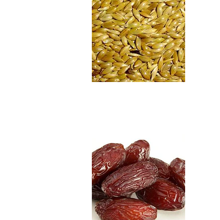
Dátiles descoraza...
$5.890