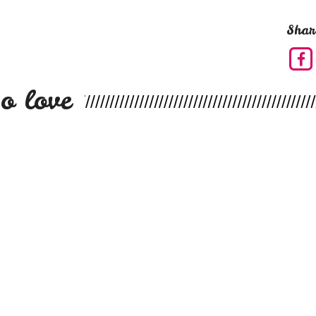
Shar
o love