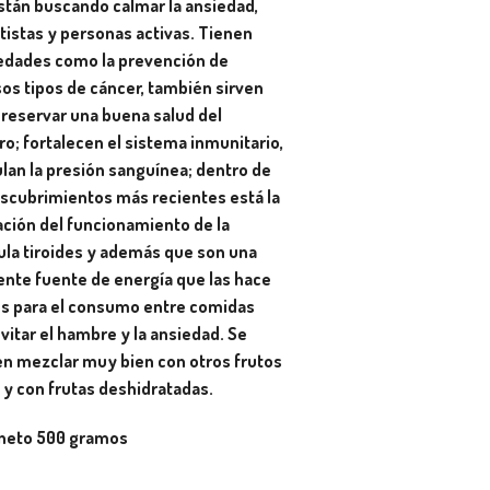
stán buscando calmar la ansiedad,
tistas y personas activas. Tienen
edades como la prevención de
sos tipos de cáncer, también sirven
preservar una buena salud del
o; fortalecen el sistema inmunitario,
ulan la presión sanguínea; dentro de
escubrimientos más recientes está la
ación del funcionamiento de la
ula tiroides y además que son una
ente fuente de energía que las hace
es para el consumo entre comidas
vitar el hambre y la ansiedad. Se
n mezclar muy bien con otros frutos
 y con frutas deshidratadas.
neto 500 gramos