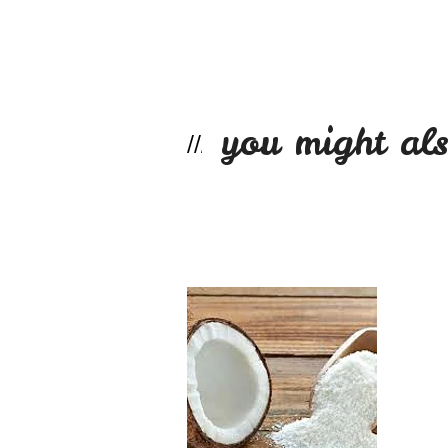
you might als
Coco rallado 250g
$2.990