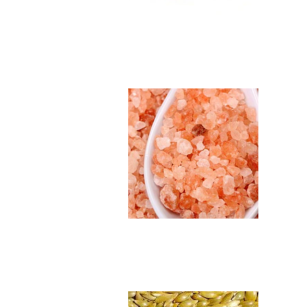
Sal Rosada del Hi..
$5.990
Alpiste en semill...
$4.990