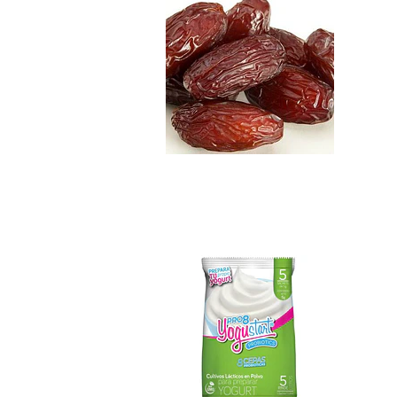
Yogustart Pro 8 C..
$5.990