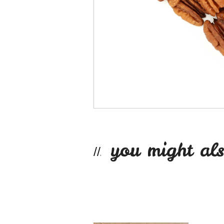
you might als
Coco rallado 250g
$2.990