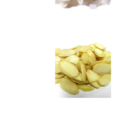
Almendras Laminad
$3.990
Coco Deshidratado..
$3.490