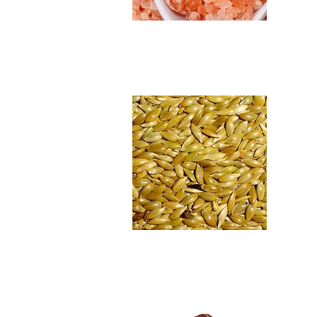
Alpiste en semill...
$4.990
Dátiles descoraza...
$5.890