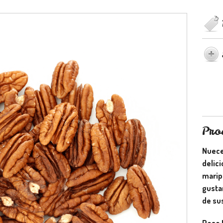
Pro
Nuece
delici
maripo
gusta
de sus
Peso 