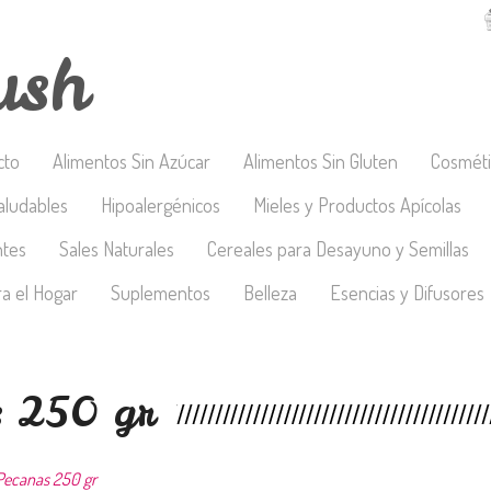
ush
cto
Alimentos Sin Azúcar
Alimentos Sin Gluten
Cosméti
aludables
Hipoalergénicos
Mieles y Productos Apícolas
ntes
Sales Naturales
Cereales para Desayuno y Semillas
a el Hogar
Suplementos
Belleza
Esencias y Difusores
s 250 gr
Pecanas 250 gr