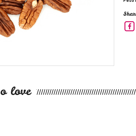
Shar
o love