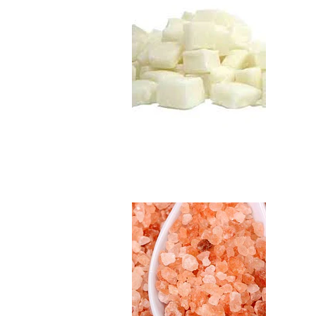
Sal Rosada del Hi..
$5.990