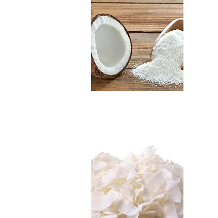
Chips de Coco Org..
$3.290