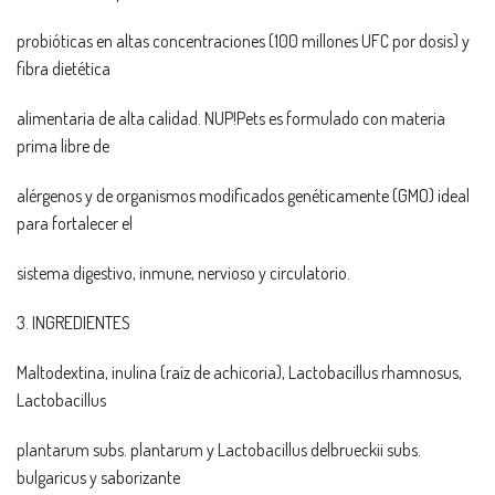
probióticas en altas concentraciones (100 millones UFC por dosis) y
fibra dietética
alimentaria de alta calidad. NUP!Pets es formulado con materia
prima libre de
alérgenos y de organismos modificados genéticamente (GMO) ideal
para fortalecer el
sistema digestivo, inmune, nervioso y circulatorio.
3. INGREDIENTES
Maltodextina, inulina (raíz de achicoria), Lactobacillus rhamnosus,
Lactobacillus
plantarum subs. plantarum y Lactobacillus delbrueckii subs.
bulgaricus y saborizante