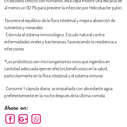
En estudios clínicos con humanos, esta cepa mostró una eﬁcacia de
al menos un 92.1% para prevenir la infección por Helicobacter pylori.
·Favorece el equilibrio de la flora intestinal y mejora absorción de
nutrientes y minerales.
· Estimula el sistema inmunológico. Escudo natural contra
enfermedades virales y bacterianas, favoreciendo la resistencia a
infecciones.
*Los probióticos son microorganismos vivos que ingeridos en
cantidad adecuada ejercen efectos beneficiosos en la salud,
particularmente en la flora intestinal y el sistema inmune.
· Consumir 1 cápsula diaria, acompañada con abundante agua
preferentemente en la noche después de la última comida.
Share on: