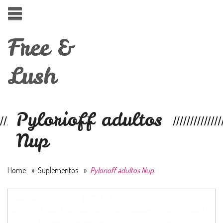
Free &
Lush
Pylorioff adultos
Nup
Home
»
Suplementos
»
Pylorioff adultos Nup