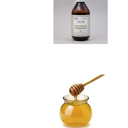
Miel de Ulmo Kil...
$8.990