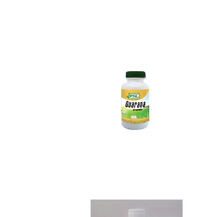
Guaraná 60 capsula
$6.490
Jarabe Miel Propo..
$5.390