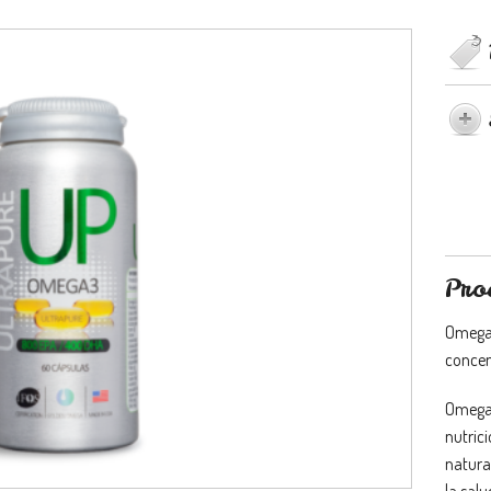
Pro
Omega 
concen
Omega 
nutric
natura
la sal