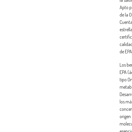
Apto p
de la 
Cuenta
estrella
certifi
calida
de EPA
Los be
EPA (á
tipo Om
metabó
Desarr
los má
concen
origen 
molecu
esenci