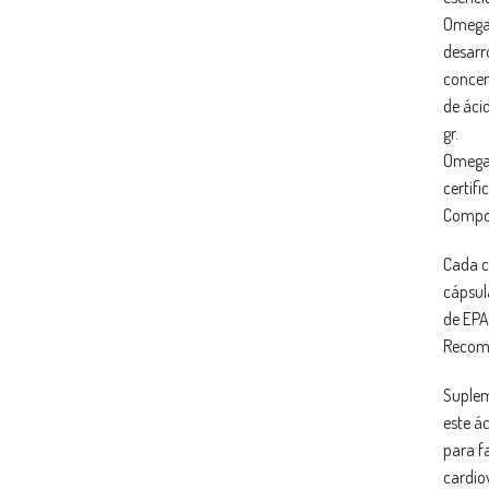
Omega 
desarr
concen
de áci
gr.
Omega 
certif
Compo
Cada c
cápsul
de EPA
Recom
Suplem
este ác
para f
cardio