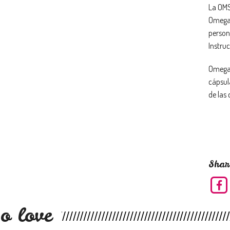
La OM
Omega 
person
Instru
Omega 
cápsul
de las
Shar
o love