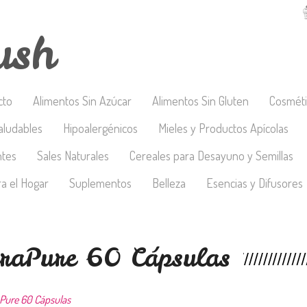
ush
cto
Alimentos Sin Azúcar
Alimentos Sin Gluten
Cosméti
aludables
Hipoalergénicos
Mieles y Productos Apícolas
ntes
Sales Naturales
Cereales para Desayuno y Semillas
a el Hogar
Suplementos
Belleza
Esencias y Difusores
raPure 60 Cápsulas
Pure 60 Cápsulas