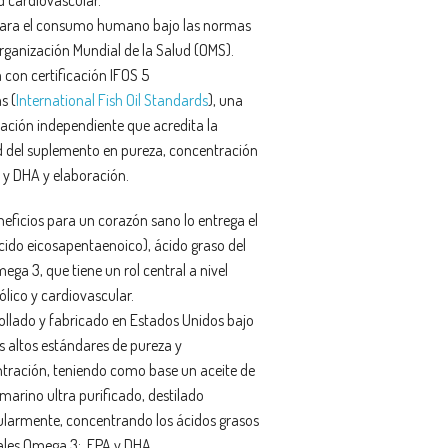
ara el consumo humano bajo las normas
Organización Mundial de la Salud (OMS).
 con certificación IFOS 5
s (
International Fish Oil Standards
), una
cación independiente que acredita la
d del suplemento en pureza, concentración
 y DHA y elaboración.
neficios para un corazón sano lo entrega el
cido eicosapentaenoico), ácido graso del
ega 3, que tiene un rol central a nivel
lico y cardiovascular.
ollado y fabricado en Estados Unidos bajo
s altos estándares de pureza y
tración, teniendo como base un aceite de
marino ultra purificado, destilado
larmente, concentrando los ácidos grasos
ales Omega 3: EPA y DHA.