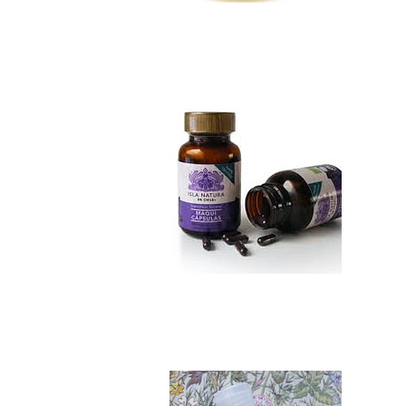
Maqui cápsulas
Not Available
Stevia Pura 65 ml..
$6.990