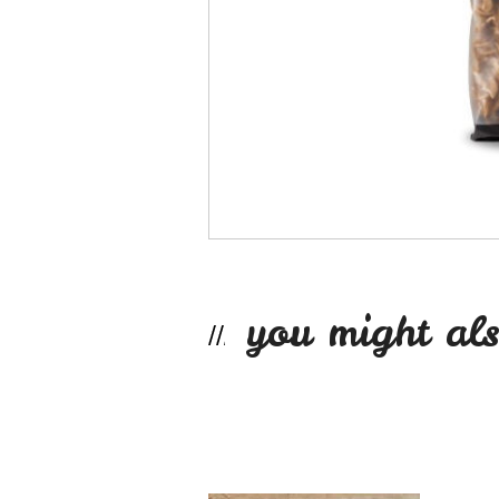
you might als
Coco rallado 250g
$2.990