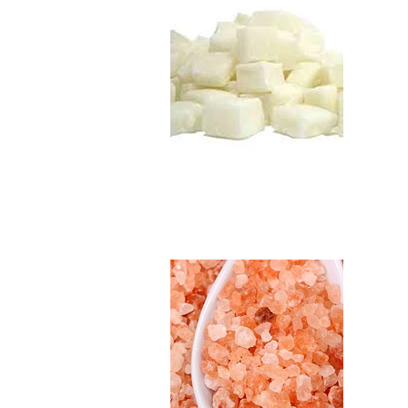
Sal Rosada del Hi..
$5.990