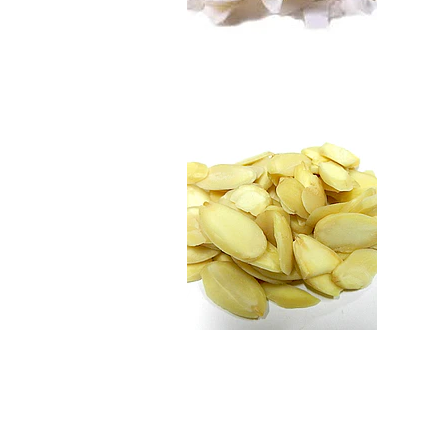
Almendras Laminad
$3.990
Coco Deshidratado..
$3.490