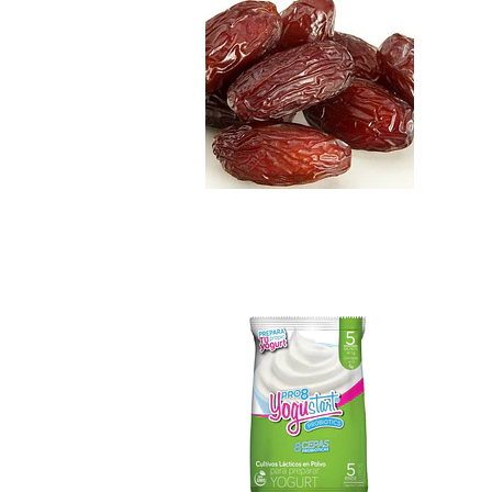
Yogustart Pro 8 C..
$5.990