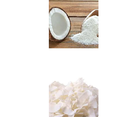
Chips de Coco Org..
$3.290