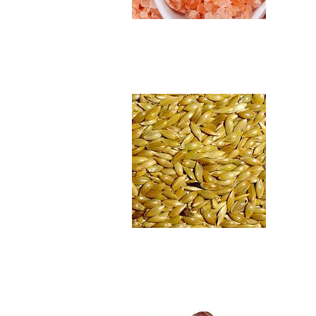
Alpiste en semill...
$4.990
Dátiles descoraza...
$5.890