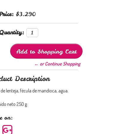
Price:
$3.290
Quantity:
← or Continue Shopping
duct Description
 de lenteja, fécula de mandioca, agua.
ido neto 250 g.
e on: