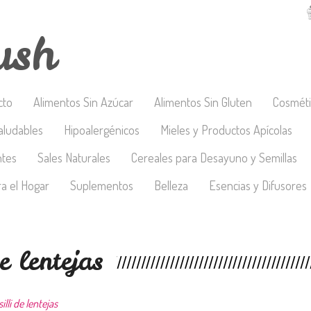
ush
cto
Alimentos Sin Azúcar
Alimentos Sin Gluten
Cosméti
aludables
Hipoalergénicos
Mieles y Productos Apícolas
ntes
Sales Naturales
Cereales para Desayuno y Semillas
a el Hogar
Suplementos
Belleza
Esencias y Difusores
e lentejas
illi de lentejas