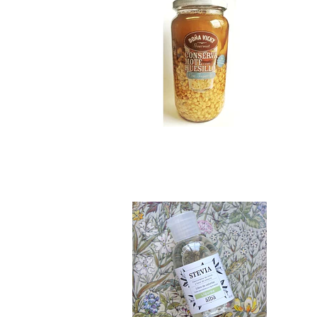
Stevia Pura 65 ml..
$6.990