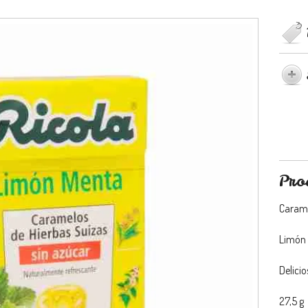
Pro
Carame
Limón 
Delici
27,5 g