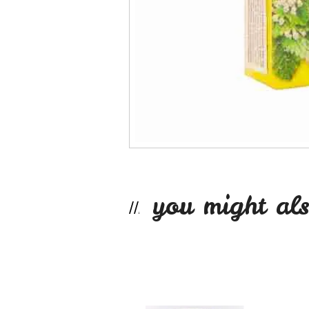
you might als
Dulce de leche si...
$7.990