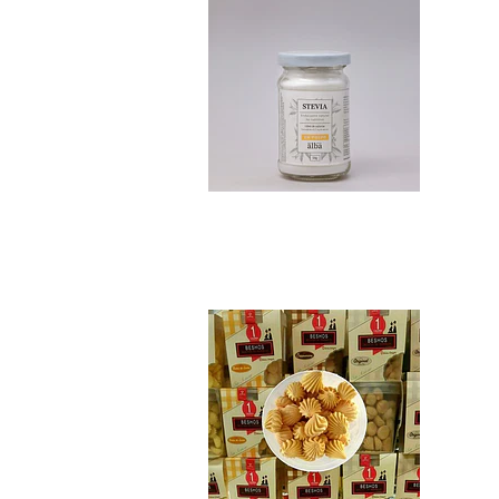
Beshos Merenguito..
$4.190