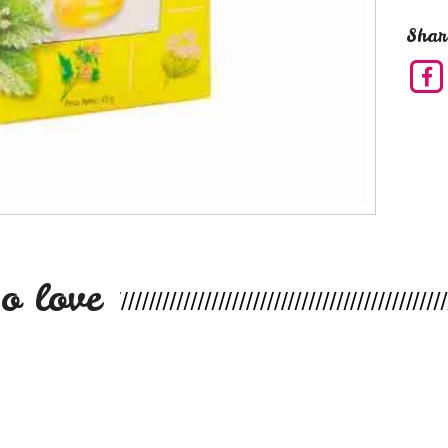
Shar
o love