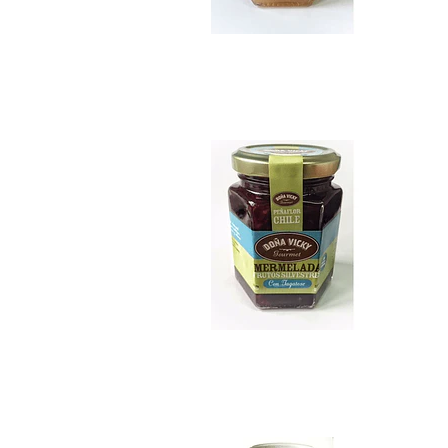
Mermelada de Frut..
$7.990
Mote con Huesillo...
$9.990