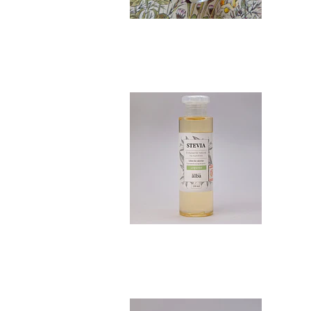
Stevia Pura 150 ml
$10.990
Stevia en polvo 5...
$10.990