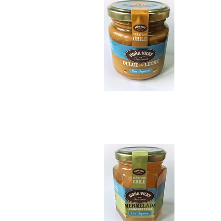
Mermelada sin azú..
$7.990