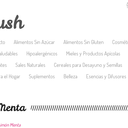
ush
cto
Alimentos Sin Azúcar
Alimentos Sin Gluten
Cosméti
aludables
Hipoalergénicos
Mieles y Productos Apícolas
ntes
Sales Naturales
Cereales para Desayuno y Semillas
a el Hogar
Suplementos
Belleza
Esencias y Difusores
Menta
Limón Menta