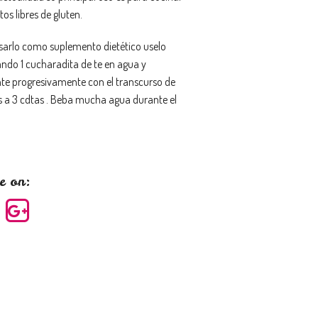
os libres de gluten.
sarlo como suplemento dietético uselo
ndo 1 cucharadita de te en agua y
e progresivamente con el transcurso de
as a 3 cdtas . Beba mucha agua durante el
e on: