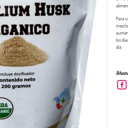
aliment
Para u
mezcla
aument
los dí
día.
Shar