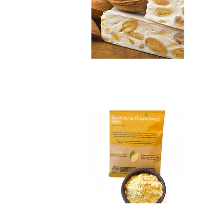
Levadura Nutriciona
$4.990
Stevia Pura Polvo