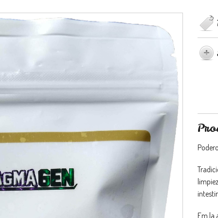
Pro
Poderos
Tradic
limpiez
intesti
Em la 