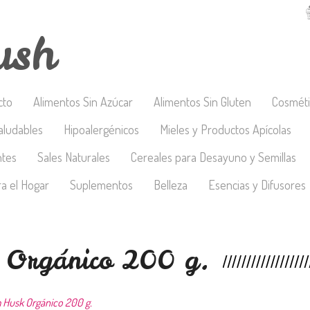
ush
cto
Alimentos Sin Azúcar
Alimentos Sin Gluten
Cosméti
aludables
Hipoalergénicos
Mieles y Productos Apícolas
ntes
Sales Naturales
Cereales para Desayuno y Semillas
a el Hogar
Suplementos
Belleza
Esencias y Difusores
k Orgánico 200 g.
m Husk Orgánico 200 g.