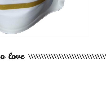
o love
.