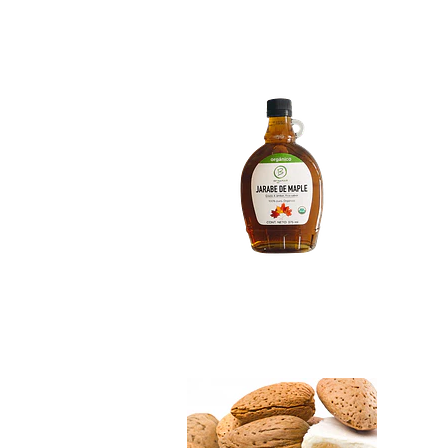
Syrup de Maple Be.
Not Available
Turrón de Almendr..
$5.990