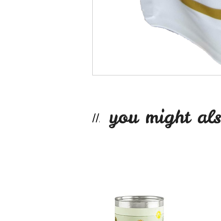
you might als
Leche de Almendra..
$11.990