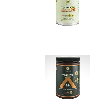
Veggi Pro Cacao P..
$29.990