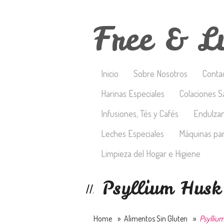
Free & L
Inicio
Sobre Nosotros
Conta
Harinas Especiales
Colaciones S
Infusiones, Tés y Cafés
Endulza
Leches Especiales
Máquinas par
Limpieza del Hogar e Higiene
Psyllium Hus
Home
»
Alimentos Sin Gluten
»
Psylliu