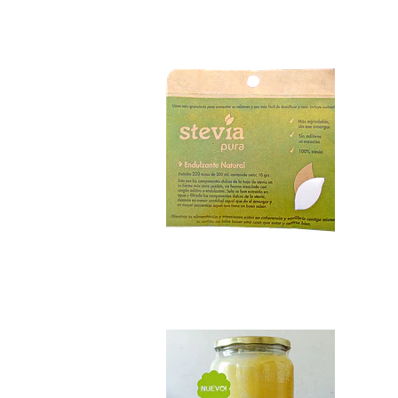
$4.690
Ghee 1 litro
$26.990