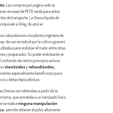
to:
Las compras por página web se
eran envases de PETG verde para evitar
tes de transporte. La Stevia líquida de
 equivale a 24 kg. de azúcar.
via rebaudiana
es una planta originaria de
ay, de uso ancestral por la cultura guaraní
utilizaba para endulzar el mate, entre otras
ones y preparados. Su poder endulzante se
 contenido de ciertos principios activos
dos
steviósidos
y
rebaudiósidos,
entes especialmente beneficiosos para
cos y dietas hipocalóricas.
s Stevias son obtenidas a partir de la
 misma, que sometida a un tamizado físico
ue se realice
ninguna manipulación
ca
- permite obtener el polvo altamente