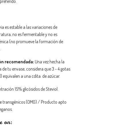
preferido.
ia es estable a las variaciones de
atura, no es fermentable y no es
énica (no promueve la formación de
.
ón
recomendada:
Una vez hecha la
a de tu envase, considera que 3 - 4 gotas
) equivalen a una cdita. de azúcar.
tración 15% glicósidos de Steviol.
de transgénicos (OMG) / Producto apto
eganos.
e on: