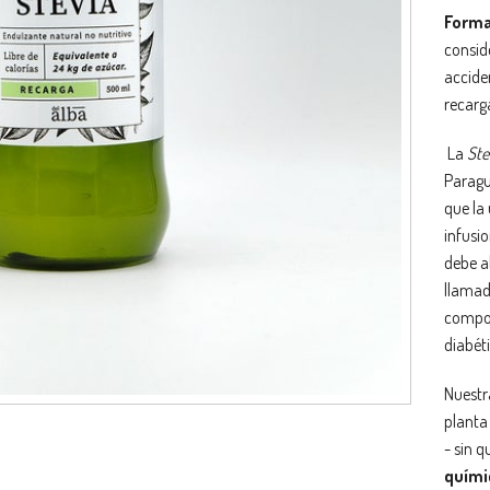
Forma
consid
acciden
recarga
La
Ste
Paragu
que la 
infusi
debe al
llama
compon
diabéti
Nuestra
planta
- sin q
quími