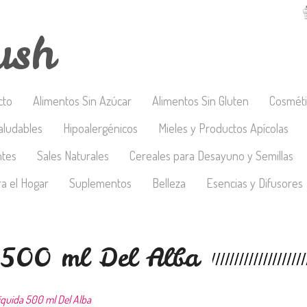
ush
cto
Alimentos Sin Azúcar
Alimentos Sin Gluten
Cosméti
aludables
Hipoalergénicos
Mieles y Productos Apícolas
ntes
Sales Naturales
Cereales para Desayuno y Semillas
a el Hogar
Suplementos
Belleza
Esencias y Difusores
a 500 ml Del Alba
líquida 500 ml Del Alba