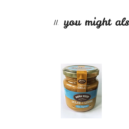
you might als
Dulce de leche si...
$7.990
Mermelada sin azú..