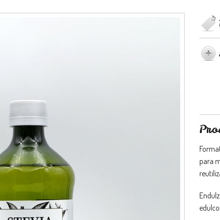
Pro
Format
para m
reutili
Endulz
edulcor