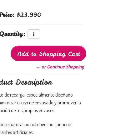
Price:
$23.990
Quantity:
← or Continue Shopping
duct Description
o de recarga, especialmente diseñado
inimizar el uso de envasado y promover la
zación de tus propios envases.
ante natural no nutritivo ¡no contiene
antes artificiales!