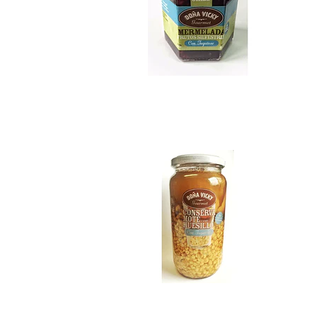
Mote con Huesillo...
$9.990
Stevia Pura 65 ml..