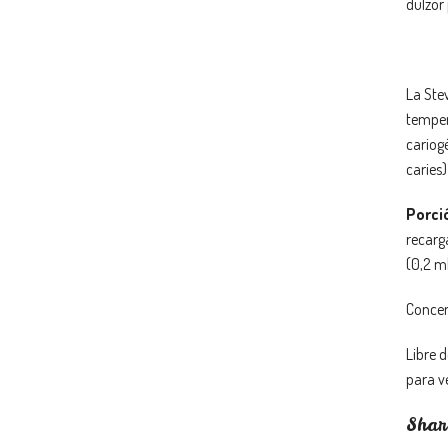
dulzor 
La Stev
temper
cariog
caries)
Porci
recarg
(0,2 ml
Concen
Libre 
para v
Shar