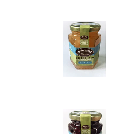
$7.990
Mermelada de Frut..
$7.990