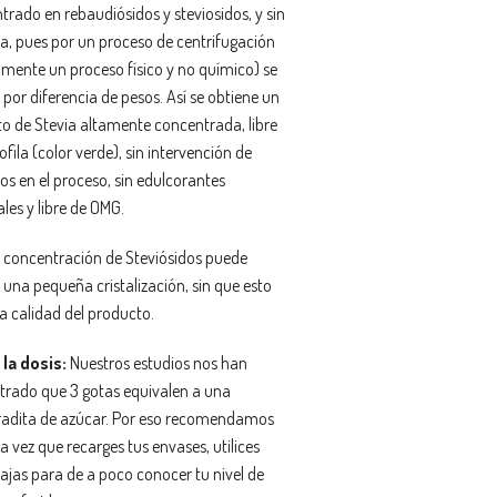
trado en rebaudiósidos y steviosidos, y sin
la, pues por un proceso de centrifugación
mente un proceso físico y no químico) se
por diferencia de pesos. Así se obtiene un
to de Stevia altamente concentrada, libre
ofila (color verde), sin intervención de
os en el proceso, sin edulcorantes
iales y libre de OMG.
a concentración de Steviósidos puede
 una pequeña cristalización, sin que esto
la calidad del producto.
la dosis:
Nuestros estudios nos han
rado que 3 gotas equivalen a una
adita de azúcar. Por eso recomendamos
 vez que recarges tus envases, utilices
bajas para de a poco conocer tu nivel de