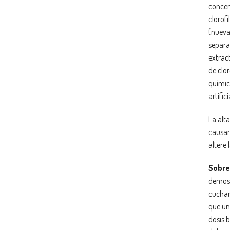
concen
clorofi
(nueva
separa 
extrac
de clor
químic
artific
La alt
causar
altere 
Sobre 
demost
cuchar
que una
dosis 