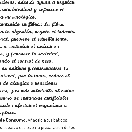
iciosas, además ayuda a regular
ánsito intestinal y reforzar el
ma inmunológico.
contenido en fibra:
La fibra
a la digestión, regula el tránsito
tinal, previene el estreñimiento,
 a controlar el azúcar en
e, y favorece la saciedad,
ndo el control de peso.
 de aditivos y conservantes:
Es
atural, por lo tanto, reduce el
o de alergias o reacciones
cas, y es más saludable al evitar
nsumo de sustancias artificiales
ueden afectar el organismo a
 plazo.
de Consumo:
Añádelo a tus batidos,
, sopas, o úsalos en la preparación de tus