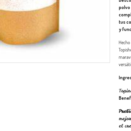
polvo
compl
tus c
y func
Hecho 
Topisho
maravi
versátil
Ingre
Topi
Benef
Prebi
mejor
el cr