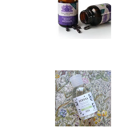
Stevia Pura 65 ml..
$6.990