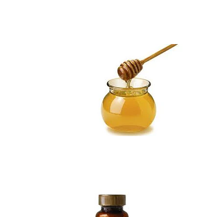
Miel de Ulmo Kil...
$8.990
Maqui cápsulas
Not Available