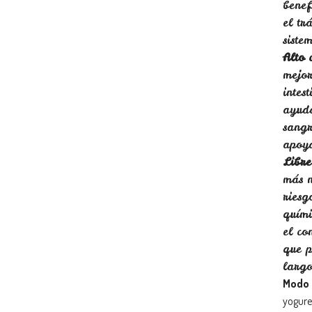
benef
el tr
siste
Alto 
mejor
intes
ayuda
sangr
apoya
Libre
más n
riesg
quími
el co
que p
largo
Modo 
yogures