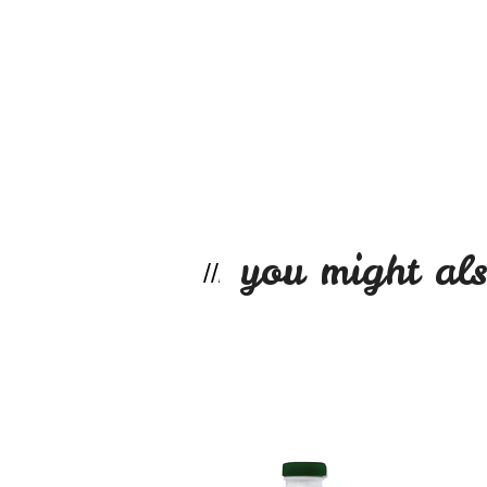
you might als
Guaraná 60 capsula
$6.490