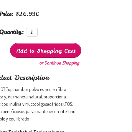
Price:
$26.990
Quantity:
← or Continue Shopping
duct Description
OT Topinambur polvo es rico en fibra
ica y, de manera natural, proporciona
icos, inulina y fructooligosacáridos (FOS),
n beneficiosos para mantener un intestino
ble y equilibrado
bre Topishot, el Topinambur en