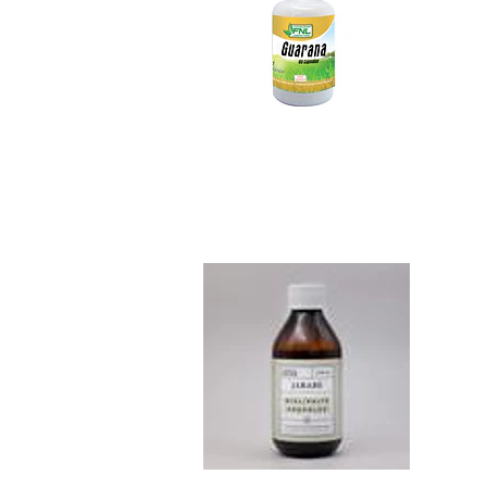
Jarabe Miel Propo..
$5.390