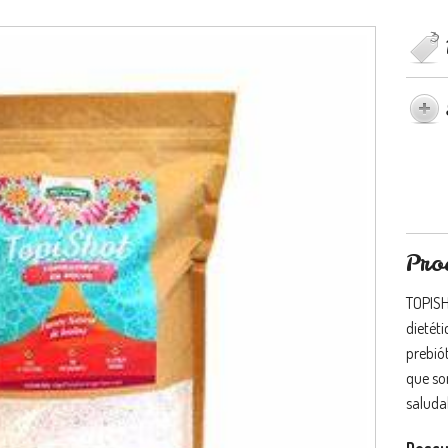
Pro
TOPISH
dietét
prebiót
que so
saluda
Descu