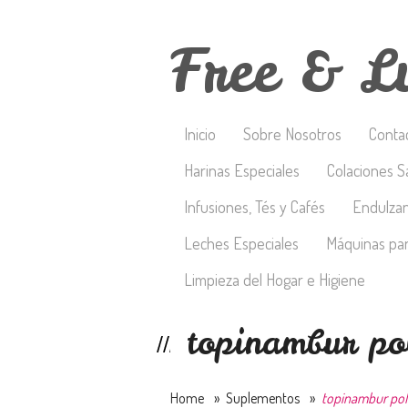
Free & L
Inicio
Sobre Nosotros
Conta
Harinas Especiales
Colaciones S
Infusiones, Tés y Cafés
Endulza
Leches Especiales
Máquinas par
Limpieza del Hogar e Higiene
topinambur p
Home
»
Suplementos
»
topinambur pol