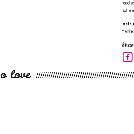
recetas
nutrici
Instr
Manten
Shar
o love
s