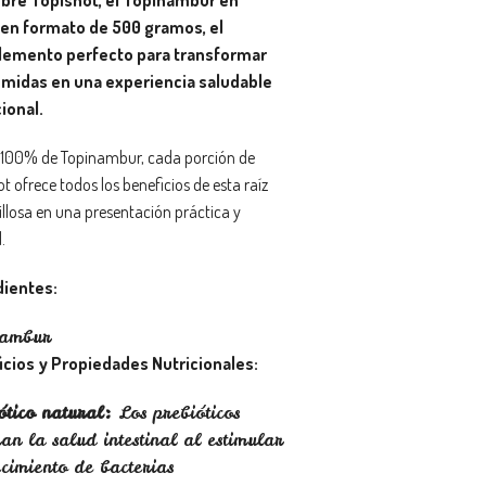
 en formato de 500 gramos, el
emento perfecto para transformar
omidas en una experiencia saludable
ional.
100% de Topinambur, cada porción de
t ofrece todos los beneficios de esta raíz
llosa en una presentación práctica y
.
dientes:
nambur
icios y Propiedades Nutricionales:
ótico natural:
Los prebióticos
an la salud intestinal al estimular
ecimiento de bacterias