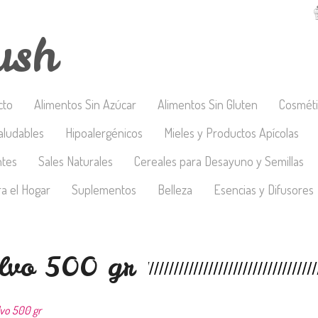
ush
cto
Alimentos Sin Azúcar
Alimentos Sin Gluten
Cosméti
aludables
Hipoalergénicos
Mieles y Productos Apícolas
ntes
Sales Naturales
Cereales para Desayuno y Semillas
a el Hogar
Suplementos
Belleza
Esencias y Difusores
olvo 500 gr
vo 500 gr