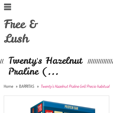
Free &
Lush
Twenty's Hazelnut
Praline (...
Home
»
BARRITAS
»
Twenty's Hazelnut Praline (x4) Precio habitual