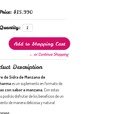
Price:
$15.990
Quantity:
← or Continue Shopping
duct Description
re de Sidra de Manzana de
harma
es un suplemento en formato de
as con sabor a manzana.
Con estas
s podrás disfrutar de los beneficios de un
ento de manera deliciosa y natural.
ICIOS: