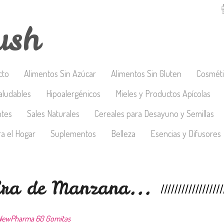
ush
cto
Alimentos Sin Azúcar
Alimentos Sin Gluten
Cosméti
aludables
Hipoalergénicos
Mieles y Productos Apícolas
ntes
Sales Naturales
Cereales para Desayuno y Semillas
a el Hogar
Suplementos
Belleza
Esencias y Difusores
dra de Manzana...
e NewPharma 60 Gomitas