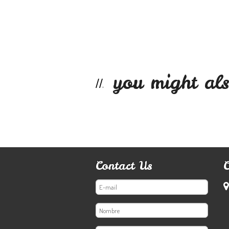
you might als
Contact Us