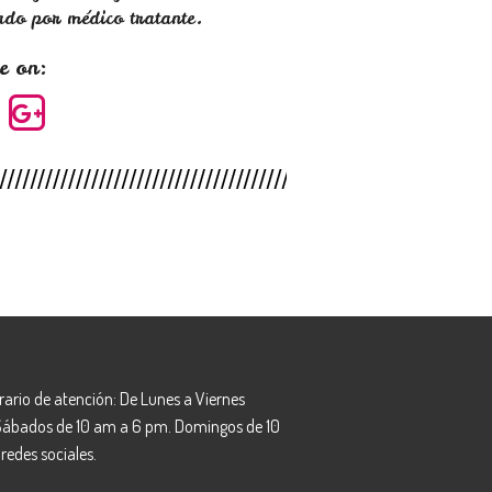
ado por médico tratante.
e on:
rario de atención: De Lunes a Viernes
 Sábados de 10 am a 6 pm. Domingos de 10
redes sociales.