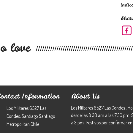
indic
Shar
o love
Contact Information
About Us
Los Militares 6527 Las Condes . Ho
Los Militares 6527 Las
desde las 8.30 am a las 7.30 pm.
Condes, Santiago Santiago
a 3 pm . Festivos por confirmar en 
Metropolitan Chile