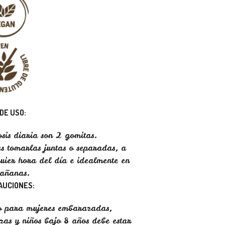
DE USO:
sis diaria son 2 gomitas.
s tomarlas juntas o separadas, a
uier hora del día e idealmente en
mañanas.
AUCIONES:
o para mujeres embarazadas,
zas y niños bajo 8 años debe estar