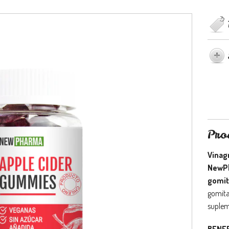
Pro
Vinag
NewP
gomit
gomita
suplem
BENEF