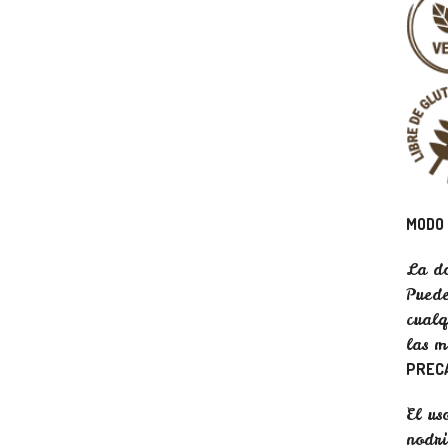
MODO 
La do
Puede
cualq
las 
PREC
El us
nodri